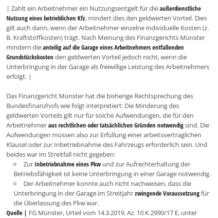
| Zahlt ein Arbeitnehmer ein Nutzungsentgelt für die
außerdienstliche
Nutzung eines betrieblichen Kfz
, mindert dies den geldwerten Vorteil. Dies
gilt auch dann, wenn der Arbeitnehmer einzelne individuelle Kosten (z.
B. Kraftstoffkosten) trägt. Nach Meinung des Finanzgerichts Münster
mindern die
anteilig auf die Garage eines Arbeitnehmers entfallenden
Grundstückskosten
den geldwerten Vorteil jedoch nicht, wenn die
Unterbringung in der Garage als freiwillige Leistung des Arbeitnehmers
erfolgt. |
Das Finanzgericht Münster hat die bisherige Rechtsprechung des
Bundesfinanzhofs wie folgt interpretiert: Die Minderung des
geldwerten Vorteils gilt nur für solche Aufwendungen, die für den
Arbeitnehmer
aus rechtlichen oder tatsächlichen Gründen notwendig
sind. Die
Aufwendungen müssen also zur Erfüllung einer arbeitsvertraglichen
Klausel oder zur Inbetriebnahme des Fahrzeugs erforderlich sein. Und
beides war im Streitfall nicht gegeben:
Zur
Inbetriebnahme eines Pkw
und zur Aufrechterhaltung der
Betriebsfähigkeit ist keine Unterbringung in einer Garage notwendig.
Der Arbeitnehmer konnte auch nicht nachweisen, dass die
Unterbringung in der Garage im Streitjahr
zwingende Voraussetzung
für
die Überlassung des Pkw war.
Quelle |
FG Münster, Urteil vom 14.3.2019, Az. 10 K 2990/17 E, unter