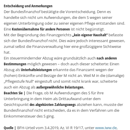
Entscheidung und Anmerkungen
Der Bundesfinanzhof bestätigte die Vorentscheidung. Denn es
handelte sich nicht um Aufwendungen, die dem S wegen seiner
eigenen Unterbringung oder zu seiner eigenen Pflege entstanden sind.
Eine
Kostenübernahme für andere Personen
ist nicht begünstigt.
Mit der Begründung des Finanzgerichts
„kein eigener Haushalt“
befasste
sich der Bundesfinanzhof nicht. Dies wäre jedoch interessant gewesen,
zumal selbst die Finanzverwaltung hier eine großzügigere Sichtweise
hat.
Ein steuermindernder Abzug wäre grundsätzlich auch
nach anderen
Bestimmungen
möglich gewesen – doch auch dieser scheiterte: Einen
Abzug als
Unterhaltsleistungen
erkannte das Finanzamt wegen der
(hohen) Einkünfte und Bezüge der M nicht an. Weil M in die (damalige)
„Pflegestufe Null“ eingestuft und somit nicht krank war, scheiterte
auch ein Abzug als
außergewöhnliche Belastungen.
Beachten Sie |
Die Frage, ob M Aufwendungen des S für ihre
Unterbringung in dem Heim als Drittaufwand unter dem
Gesichtspunkt
des abgekürzten Zahlungswegs
abziehen kann, musste der
Bundesfinanzhof nicht entscheiden, da es in dem Verfahren um die
Einkommensteuer des S ging.
Quelle |
BFH-Urteil vom 3.4.2019, Az. VI R 19/17, unter
www.iww.de
,