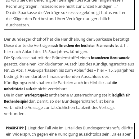
so wird sie den berechtigten Belangen des Kunden angemessen
Rechnung tragen, insbesondere nicht zur Unzeit kündigen …“
Da die Sparkasse die Verträge sukzessive gekündigt hatte, wollten
die Kläger den Fortbestand ihrer Verträge nun gerichtlich
durchsetzen.
Der Bundesgerichtshof hat die Handhabung der Sparkasse bestätigt.
Diese durfte die Verträge
nach Erreichen der höchsten Prämienstufe,
d. h.
hier nach Ablauf des 15. Sparjahres, kündigen.
Die Sparkasse hat mit der Prämienstaffel einen
besonderen Bonusanreiz
gesetzt, der einen konkludenten Ausschluss des Kündigungsrechts aus
Nr. 26 Abs. 1 AGB-Sparkassen bis zum Ablauf des – hier – 15. Sparjahres
bedingt. Einen darüber hinaus wirkenden Ausschluss des
Kündigungsrechts haben die Parteien auch im Hinblick auf
die
unbefristete Laufzeit
nicht vereinbart.
Die in dem
Werbeprospekt
enthaltene Musterrechnung stellt
lediglich ein
Rechenbeispiel
dar. Damit, so der Bundesgerichtshof, ist keine
verbindliche Aussage zur tatsächlichen Laufzeit des Vertrags
verbunden.
PRAXISTIPP |
Liegt der Fall wie im Urteil des Bundesgerichtshofs, dürfte
ein Widerspruch gegen eine Kündigung aussichtslos sein. Da es aber