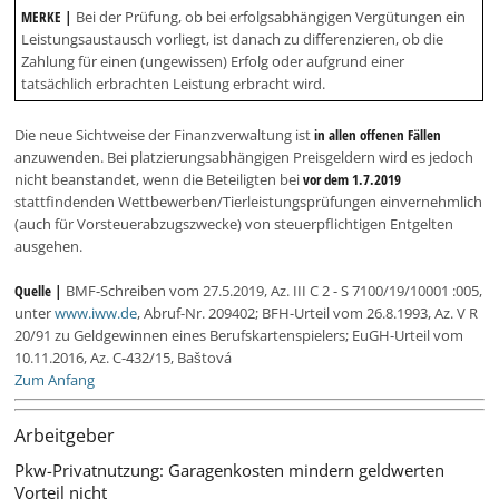
MERKE |
Bei der Prüfung, ob bei erfolgsabhängigen Vergütungen ein
Leistungsaustausch vorliegt, ist danach zu differenzieren, ob die
Zahlung für einen (ungewissen) Erfolg oder aufgrund einer
tatsächlich erbrachten Leistung erbracht wird.
Die neue Sichtweise der Finanzverwaltung ist
in allen offenen Fällen
anzuwenden. Bei platzierungsabhängigen Preisgeldern wird es jedoch
nicht beanstandet, wenn die Beteiligten bei
vor dem 1.7.2019
stattfindenden Wettbewerben/Tierleistungsprüfungen einvernehmlich
(auch für Vorsteuerabzugszwecke) von steuerpflichtigen Entgelten
ausgehen.
Quelle |
BMF-Schreiben vom 27.5.2019, Az. III C 2 - S 7100/19/10001 :005,
unter
www.iww.de
, Abruf-Nr. 209402; BFH-Urteil vom 26.8.1993, Az. V R
20/91 zu Geldgewinnen eines Berufskartenspielers; EuGH-Urteil vom
10.11.2016, Az. C-432/15, Baštová
Zum Anfang
Arbeitgeber
Pkw-Privatnutzung: Garagenkosten mindern geldwerten
Vorteil nicht