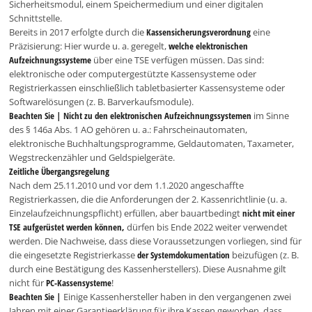
Sicherheitsmodul, einem Speichermedium und einer digitalen
Schnittstelle.
Bereits in 2017 erfolgte durch die
Kassensicherungsverordnung
eine
Präzisierung: Hier wurde u. a. geregelt,
welche elektronischen
Aufzeichnungssysteme
über eine TSE verfügen müssen. Das sind:
elektronische oder computergestützte Kassensysteme oder
Registrierkassen einschließlich tabletbasierter Kassensysteme oder
Softwarelösungen (z. B. Barverkaufsmodule).
Beachten Sie |
Nicht zu den elektronischen Aufzeichnungssystemen
im Sinne
des § 146a Abs. 1 AO gehören u. a.: Fahrscheinautomaten,
elektronische Buchhaltungsprogramme, Geldautomaten, Taxameter,
Wegstreckenzähler und Geldspielgeräte.
Zeitliche Übergangsregelung
Nach dem 25.11.2010 und vor dem 1.1.2020 angeschaffte
Registrierkassen, die die Anforderungen der 2. Kassenrichtlinie (u. a.
Einzelaufzeichnungspflicht) erfüllen, aber bauartbedingt
nicht mit einer
TSE aufgerüstet werden können,
dürfen bis Ende 2022 weiter verwendet
werden. Die Nachweise, dass diese Voraussetzungen vorliegen, sind für
die eingesetzte Registrierkasse
der Systemdokumentation
beizufügen (z. B.
durch eine Bestätigung des Kassenherstellers). Diese Ausnahme gilt
nicht für
PC-Kassensysteme
!
Beachten Sie |
Einige Kassenhersteller haben in den vergangenen zwei
Jahren mit einer Garantieerklärung für ihre Kassen geworben, dass