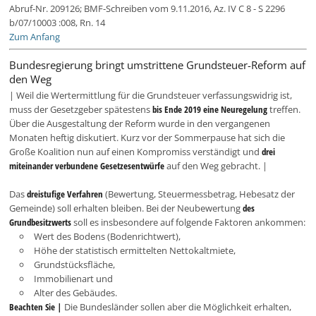
Abruf-Nr. 209126; BMF-Schreiben vom 9.11.2016, Az. IV C 8 - S 2296
b/07/10003 :008, Rn. 14
Zum Anfang
Bundesregierung bringt umstrittene Grundsteuer-Reform auf
den Weg
| Weil die Wertermittlung für die Grundsteuer verfassungswidrig ist,
muss der Gesetzgeber spätestens
bis Ende 2019 eine Neuregelung
treffen.
Über die Ausgestaltung der Reform wurde in den vergangenen
Monaten heftig diskutiert. Kurz vor der Sommerpause hat sich die
Große Koalition nun auf einen Kompromiss verständigt und
drei
miteinander verbundene Gesetzesentwürfe
auf den Weg gebracht. |
Das
dreistufige Verfahren
(Bewertung, Steuermessbetrag, Hebesatz der
Gemeinde) soll erhalten bleiben. Bei der Neubewertung
des
Grundbesitzwerts
soll es insbesondere auf folgende Faktoren ankommen:
Wert des Bodens (Bodenrichtwert),
Höhe der statistisch ermittelten Nettokaltmiete,
Grundstücksfläche,
Immobilienart und
Alter des Gebäudes.
Beachten Sie |
Die Bundesländer sollen aber die Möglichkeit erhalten,