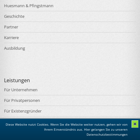
Huesmann & Pfingstmann
Geschichte
Partner
Karriere
Ausbildung
Leistungen
Für Unternehmen
Für Privatpersonen
Für Existenzgründer
Spezialleistungen
✖
Diese Website nutzt Cookies. Wenn Sie die Website weiter nutzen, gehen wir von
Ihrem Einverständnis aus.
Hier gelangen Sie zu unseren
Datenschutzbestimmungen