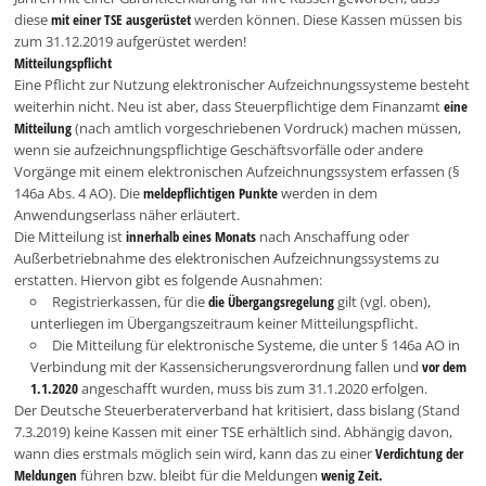
diese
mit einer TSE ausgerüstet
werden können. Diese Kassen müssen bis
zum 31.12.2019 aufgerüstet werden!
Mitteilungspflicht
Eine Pflicht zur Nutzung elektronischer Aufzeichnungssysteme besteht
weiterhin nicht. Neu ist aber, dass Steuerpflichtige dem Finanzamt
eine
Mitteilung
(nach amtlich vorgeschriebenen Vordruck) machen müssen,
wenn sie aufzeichnungspflichtige Geschäftsvorfälle oder andere
Vorgänge mit einem elektronischen Aufzeichnungssystem erfassen (§
146a Abs. 4 AO). Die
meldepflichtigen Punkte
werden in dem
Anwendungserlass näher erläutert.
Die Mitteilung ist
innerhalb eines Monats
nach Anschaffung oder
Außerbetriebnahme des elektronischen Aufzeichnungssystems zu
erstatten. Hiervon gibt es folgende Ausnahmen:
Registrierkassen, für die
die Übergangsregelung
gilt (vgl. oben),
unterliegen im Übergangszeitraum keiner Mitteilungspflicht.
Die Mitteilung für elektronische Systeme, die unter § 146a AO in
Verbindung mit der Kassensicherungsverordnung fallen und
vor dem
1.1.2020
angeschafft wurden, muss bis zum 31.1.2020 erfolgen.
Der Deutsche Steuerberaterverband hat kritisiert, dass bislang (Stand
7.3.2019) keine Kassen mit einer TSE erhältlich sind. Abhängig davon,
wann dies erstmals möglich sein wird, kann das zu einer
Verdichtung der
Meldungen
führen bzw. bleibt für die Meldungen
wenig Zeit.