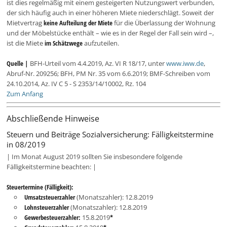
ist dies regelmäßig mit einem gesteigerten Nutzungswert verbunden,
der sich häufig auch in einer höheren Miete niederschlägt. Soweit der
Mietvertrag
keine Aufteilung der Miete
für die Überlassung der Wohnung
und der Möbelstücke enthält – wie es in der Regel der Fall sein wird –,
ist die Miete
im Schätzwege
aufzuteilen.
Quelle |
BFH-Urteil vom 4.4.2019, Az. VI R 18/17, unter
www.iww.de
,
Abruf-Nr. 209256; BFH, PM Nr. 35 vom 6.6.2019; BMF-Schreiben vom
24.10.2014, Az. IV C 5 - S 2353/14/10002, Rz. 104
Zum Anfang
Abschließende Hinweise
Steuern und Beiträge Sozialversicherung: Fälligkeitstermine
in 08/2019
| Im Monat August 2019 sollten Sie insbesondere folgende
Fälligkeitstermine beachten: |
Steuertermine (Fälligkeit):
Umsatzsteuerzahler
(Monatszahler): 12.8.2019
Lohnsteuerzahler
(Monatszahler): 12.8.2019
Gewerbesteuerzahler:
15.8.2019
*