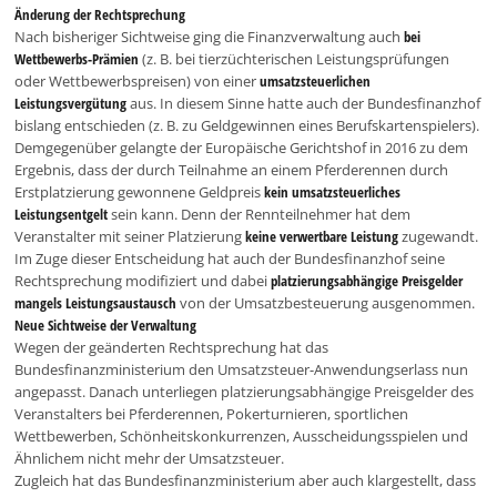
Änderung der Rechtsprechung
Nach bisheriger Sichtweise ging die Finanzverwaltung auch
bei
Wettbewerbs-Prämien
(z. B. bei tierzüchterischen Leistungsprüfungen
oder Wettbewerbspreisen) von einer
umsatzsteuerlichen
Leistungsvergütung
aus. In diesem Sinne hatte auch der Bundesfinanzhof
bislang entschieden (z. B. zu Geldgewinnen eines Berufskartenspielers).
Demgegenüber gelangte der Europäische Gerichtshof in 2016 zu dem
Ergebnis, dass der durch Teilnahme an einem Pferderennen durch
Erstplatzierung gewonnene Geldpreis
kein umsatzsteuerliches
Leistungsentgelt
sein kann. Denn der Rennteilnehmer hat dem
Veranstalter mit seiner Platzierung
keine verwertbare Leistung
zugewandt.
Im Zuge dieser Entscheidung hat auch der Bundesfinanzhof seine
Rechtsprechung modifiziert und dabei
platzierungsabhängige Preisgelder
mangels Leistungsaustausch
von der Umsatzbesteuerung ausgenommen.
Neue Sichtweise der Verwaltung
Wegen der geänderten Rechtsprechung hat das
Bundesfinanzministerium den Umsatzsteuer-Anwendungserlass nun
angepasst. Danach unterliegen platzierungsabhängige Preisgelder des
Veranstalters bei Pferderennen, Pokerturnieren, sportlichen
Wettbewerben, Schönheitskonkurrenzen, Ausscheidungsspielen und
Ähnlichem nicht mehr der Umsatzsteuer.
Zugleich hat das Bundesfinanzministerium aber auch klargestellt, dass