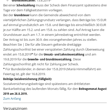
Grundsteuerzahler:
15.8.2019
*
Bei einer
Scheckzahlung
muss der Scheck dem Finanzamt spätestens drei
Tage vor dem Fälligkeitstermin vorliegen.
Bei der
Grundsteuer
kann die Gemeinde abweichend von dem
vierteljährlichen Zahlungsgrundsatz verlangen, dass Beträge bis 15 EUR
auf einmal grundsätzlich am 15.8. und Beträge bis einschließlich 30 EUR
je zur Hälfte am 15.2. und am 15.8. zu zahlen sind. Auf Antrag kann die
Grundsteuer auch am 1.7. in einem Jahresbetrag entrichtet werden.
Der Antrag ist bis zum 30.9. des vorangehenden Jahres zu stellen.
Beachten Sie | Die für alle Steuern geltende dreitägige
Zahlungsschonfrist bei einer verspäteten Zahlung durch Überweisung
endet am 15.8.2019
*
für die
Umsatz- und Lohnsteuerzahlung
und am
19.8.2019 für die
Gewerbe- und Grundsteuerzahlung.
Diese
Zahlungsschonfrist gilt nicht für Zahlung per Scheck.
*
Für Bundesländer, in denen der 15.8.2019 (Mariä Himmelfahrt) ein
Feiertag ist, gilt der 16.8.2019.
Beiträge Sozialversicherung (Fälligkeit):
Sozialversicherungsbeiträge sind spätestens am drittletzten
Bankarbeitstag des laufenden Monats fällig, für den
Beitragsmonat August
2019 am 28.8.2019.
Zum Anfang
Verzugszinsen