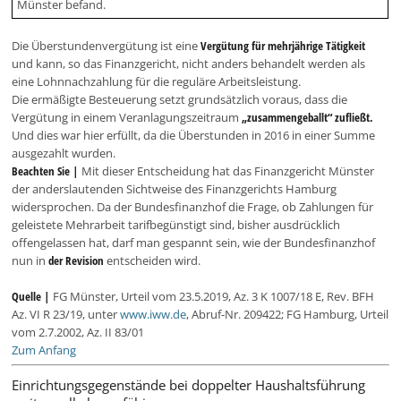
Münster befand.
Die Überstundenvergütung ist eine
Vergütung für mehrjährige Tätigkeit
und kann, so das Finanzgericht, nicht anders behandelt werden als
eine Lohnnachzahlung für die reguläre Arbeitsleistung.
Die ermäßigte Besteuerung setzt grundsätzlich voraus, dass die
Vergütung in einem Veranlagungszeitraum
„zusammengeballt“ zufließt.
Und dies war hier erfüllt, da die Überstunden in 2016 in einer Summe
ausgezahlt wurden.
Beachten Sie |
Mit dieser Entscheidung hat das Finanzgericht Münster
der anderslautenden Sichtweise des Finanzgerichts Hamburg
widersprochen. Da der Bundesfinanzhof die Frage, ob Zahlungen für
geleistete Mehrarbeit tarifbegünstigt sind, bisher ausdrücklich
offengelassen hat, darf man gespannt sein, wie der Bundesfinanzhof
nun in
der Revision
entscheiden wird.
Quelle |
FG Münster, Urteil vom 23.5.2019, Az. 3 K 1007/18 E, Rev. BFH
Az. VI R 23/19, unter
www.iww.de
, Abruf-Nr. 209422; FG Hamburg, Urteil
vom 2.7.2002, Az. II 83/01
Zum Anfang
Einrichtungsgegenstände bei doppelter Haushaltsführung