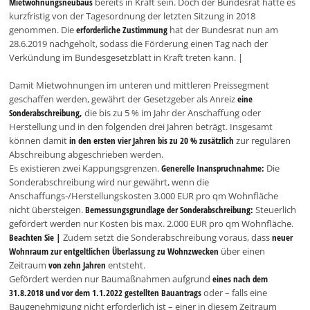
Mietwohnungsneubaus
bereits in Kraft sein. Doch der Bundesrat hatte es
kurzfristig von der Tagesordnung der letzten Sitzung in 2018
genommen. Die
erforderliche Zustimmung
hat der Bundesrat nun am
28.6.2019 nachgeholt, sodass die Förderung einen Tag nach der
Verkündung im Bundesgesetzblatt in Kraft treten kann. |
Damit Mietwohnungen im unteren und mittleren Preissegment
geschaffen werden, gewährt der Gesetzgeber als Anreiz
eine
Sonderabschreibung,
die bis zu 5 % im Jahr der Anschaffung oder
Herstellung und in den folgenden drei Jahren beträgt. Insgesamt
können damit
in den ersten vier Jahren bis zu 20 % zusätzlich
zur regulären
Abschreibung abgeschrieben werden.
Es existieren zwei Kappungsgrenzen.
Generelle Inanspruchnahme:
Die
Sonderabschreibung wird nur gewährt, wenn die
Anschaffungs-/Herstellungskosten 3.000 EUR pro qm Wohnfläche
nicht übersteigen.
Bemessungsgrundlage der Sonderabschreibung:
Steuerlich
gefördert werden nur Kosten bis max. 2.000 EUR pro qm Wohnfläche.
Beachten Sie |
Zudem setzt die Sonderabschreibung voraus, dass
neuer
Wohnraum zur entgeltlichen Überlassung zu Wohnzwecken
über einen
Zeitraum
von zehn Jahren
entsteht.
Gefördert werden nur Baumaßnahmen aufgrund
eines nach dem
31.8.2018 und vor dem 1.1.2022 gestellten Bauantrags
oder – falls eine
Baugenehmigung nicht erforderlich ist – einer in diesem Zeitraum