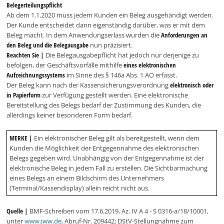
Belegerteilungspflicht
Ab dem 1.1.2020 muss jedem Kunden ein Beleg ausgehändigt werden.
Der Kunde entscheidet dann eigenständig darüber, was er mit dem
Beleg macht. In dem Anwendungserlass wurden die
Anforderungen an
den Beleg und die Belegausgabe
nun präzisiert.
Beachten Sie |
Die Belegausgabepflicht hat jedoch nur derjenige zu
befolgen, der Geschäftsvorfälle mithilfe
eines elektronischen
Aufzeichnungssystems
im Sinne des § 146a Abs. 1 AO erfasst.
Der Beleg kann nach der Kassensicherungsverordnung
elektronisch oder
in Papierform
zur Verfügung gestellt werden. Eine elektronische
Bereitstellung des Belegs bedarf der Zustimmung des Kunden, die
allerdings keiner besonderen Form bedarf.
MERKE |
Ein elektronischer Beleg gilt als bereitgestellt, wenn dem
Kunden die Möglichkeit der Entgegennahme des elektronischen
Belegs gegeben wird. Unabhängig von der Entgegennahme ist der
elektronische Beleg in jedem Fall zu erstellen. Die Sichtbarmachung
eines Belegs an einem Bildschirm des Unternehmers
(Terminal/Kassendisplay) allein reicht nicht aus.
Quelle |
BMF-Schreiben vom 17.6.2019, Az. IV A 4 - S 0316-a/18/10001,
unter
www.iww.de
, Abruf-Nr. 209442; DStV-Stellungnahme zum