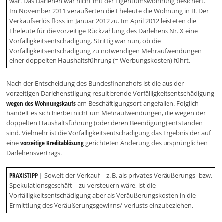
war. Das Darlehen war nicht mit der Eigentumswohnung besichert.
Im November 2011 veräußerten die Eheleute die Wohnung in B. Der
Verkaufserlös floss im Januar 2012 zu. Im April 2012 leisteten die
Eheleute für die vorzeitige Rückzahlung des Darlehens Nr. X eine
Vorfälligkeitsentschädigung. Strittig war nun, ob die
Vorfälligkeitsentschädigung zu notwendigen Mehraufwendungen
einer doppelten Haushaltsführung (= Werbungskosten) führt.
Nach der Entscheidung des Bundesfinanzhofs ist die aus der
vorzeitigen Darlehenstilgung resultierende Vorfälligkeitsentschädigung
wegen des Wohnungskaufs
am Beschäftigungsort angefallen. Folglich
handelt es sich hierbei nicht um Mehraufwendungen, die wegen der
doppelten Haushaltsführung (oder deren Beendigung) entstanden
sind. Vielmehr ist die Vorfälligkeitsentschädigung das Ergebnis der auf
eine
vorzeitige Kreditablösung
gerichteten Änderung des ursprünglichen
Darlehensvertrags.
PRAXISTIPP |
Soweit der Verkauf – z. B. als privates Veräußerungs- bzw.
Spekulationsgeschäft – zu versteuern wäre, ist die
Vorfälligkeitsentschädigung aber als Veräußerungskosten in die
Ermittlung des Veräußerungsgewinns/-verlusts einzubeziehen.