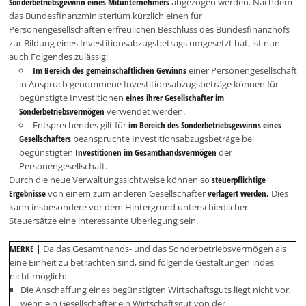
Sonderbetriebsgewinn eines Mitunternehmers
abgezogen werden. Nachdem
das Bundesfinanzministerium kürzlich einen für
Personengesellschaften erfreulichen Beschluss des Bundesfinanzhofs
zur Bildung eines Investitionsabzugsbetrags umgesetzt hat, ist nun
auch Folgendes zulässig:
Im Bereich des gemeinschaftlichen Gewinns
einer Personengesellschaft
in Anspruch genommene Investitionsabzugsbeträge können für
begünstigte Investitionen
eines ihrer Gesellschafter im
Sonderbetriebsvermögen
verwendet werden.
Entsprechendes gilt für
im Bereich des Sonderbetriebsgewinns eines
Gesellschafters
beanspruchte Investitionsabzugsbeträge bei
begünstigten
Investitionen im Gesamthandsvermögen
der
Personengesellschaft.
Durch die neue Verwaltungssichtweise können so
steuerpflichtige
Ergebnisse
von einem zum anderen Gesellschafter
verlagert werden.
Dies
kann insbesondere vor dem Hintergrund unterschiedlicher
Steuersätze eine interessante Überlegung sein.
MERKE
|
Da das Gesamthands- und das Sonderbetriebsvermögen als
eine Einheit zu betrachten sind, sind folgende Gestaltungen indes
nicht möglich:
Die Anschaffung eines begünstigten Wirtschaftsguts liegt nicht vor,
wenn ein Gesellschafter ein Wirtschaftsgut von der