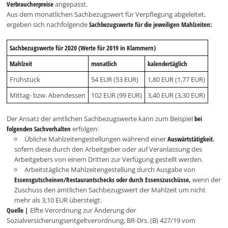
Verbraucherpreise
angepasst.
Aus dem monatlichen Sachbezugswert für Verpflegung abgeleitet,
ergeben sich nachfolgende
Sachbezugswerte für die jeweiligen Mahlzeiten:
Sachbezugswerte für 2020 (Werte für 2019 in Klammern)
Mahlzeit
monatlich
kalendertäglich
Frühstück
54 EUR (53 EUR)
1,80 EUR (1,77 EUR)
Mittag- bzw. Abendessen
102 EUR (99 EUR)
3,40 EUR (3,30 EUR)
Der Ansatz der amtlichen Sachbezugswerte kann zum Beispiel
bei
folgenden Sachverhalten
erfolgen:
Übliche Mahlzeitengestellungen während einer
Auswärtstätigkeit
,
sofern diese durch den Arbeitgeber oder auf Veranlassung des
Arbeitgebers von einem Dritten zur Verfügung gestellt werden.
Arbeitstägliche Mahlzeitengestellung durch Ausgabe von
Essensgutscheinen/Restaurantschecks oder durch Essenszuschüsse,
wenn der
Zuschuss den amtlichen Sachbezugswert der Mahlzeit um nicht
mehr als 3,10 EUR übersteigt.
Quelle |
Elfte Verordnung zur Änderung der
Sozialversicherungsentgeltverordnung, BR-Drs. (B) 427/19 vom