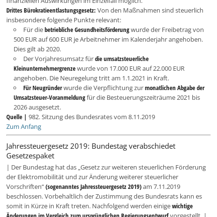
finanziellen Auswirkungen im Einzelfall möglich.
Drittes Bürokratieentlastungsgesetz:
Von den Maßnahmen sind steuerlich
insbesondere folgende Punkte relevant:
Für die
betriebliche Gesundheitsförderung
wurde der Freibetrag von
500 EUR auf 600 EUR je Arbeitnehmer im Kalenderjahr angehoben.
Dies gilt ab 2020.
Der Vorjahresumsatz für
die umsatzsteuerliche
Kleinunternehmergrenze
wurde von 17.000 EUR auf 22.000 EUR
angehoben. Die Neuregelung tritt am 1.1.2021 in Kraft.
Für Neugründer
wurde die Verpflichtung zur
monatlichen Abgabe der
Umsatzsteuer-Voranmeldung
für die Besteuerungszeiträume 2021 bis
2026 ausgesetzt.
Quelle |
982. Sitzung des Bundesrates vom 8.11.2019
Zum Anfang
Jahressteuergesetz 2019: Bundestag verabschiedet
Gesetzespaket
| Der Bundestag hat das „Gesetz zur weiteren steuerlichen Förderung
der Elektromobilität und zur Änderung weiterer steuerlicher
Vorschriften“
(sogenanntes Jahressteuergesetz 2019)
am 7.11.2019
beschlossen. Vorbehaltlich der Zustimmung des Bundesrats kann es
somit in Kürze in Kraft treten. Nachfolgend werden einige
wichtige
Änderungen im Vergleich zum ursprünglichen Regierungsentwurf
vorgestellt. |