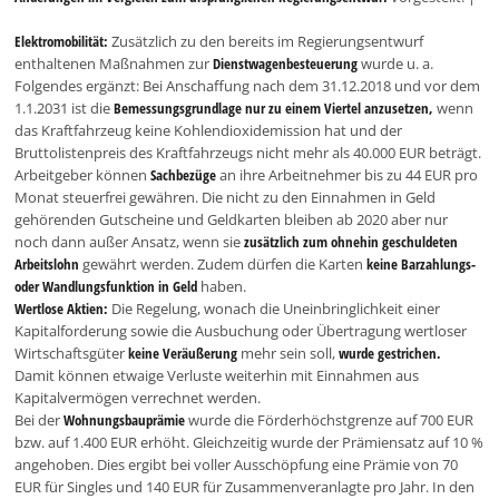
Elektromobilität:
Zusätzlich zu den bereits im Regierungsentwurf
enthaltenen Maßnahmen zur
Dienstwagenbesteuerung
wurde u. a.
Folgendes ergänzt: Bei Anschaffung nach dem 31.12.2018 und vor dem
1.1.2031 ist die
Bemessungsgrundlage nur zu einem Viertel anzusetzen,
wenn
das Kraftfahrzeug keine Kohlendioxidemission hat und der
Bruttolistenpreis des Kraftfahrzeugs nicht mehr als 40.000 EUR beträgt.
Arbeitgeber können
Sachbezüge
an ihre Arbeitnehmer bis zu 44 EUR pro
Monat steuerfrei gewähren. Die nicht zu den Einnahmen in Geld
gehörenden Gutscheine und Geldkarten bleiben ab 2020 aber nur
noch dann außer Ansatz, wenn sie
zusätzlich zum ohnehin geschuldeten
Arbeitslohn
gewährt werden. Zudem dürfen die Karten
keine Barzahlungs-
oder Wandlungsfunktion in Geld
haben.
Wertlose Aktien:
Die Regelung, wonach die Uneinbringlichkeit einer
Kapitalforderung sowie die Ausbuchung oder Übertragung wertloser
Wirtschaftsgüter
keine Veräußerung
mehr sein soll,
wurde gestrichen.
Damit können etwaige Verluste weiterhin mit Einnahmen aus
Kapitalvermögen verrechnet werden.
Bei der
Wohnungsbauprämie
wurde die Förderhöchstgrenze auf 700 EUR
bzw. auf 1.400 EUR erhöht. Gleichzeitig wurde der Prämiensatz auf 10 %
angehoben. Dies ergibt bei voller Ausschöpfung eine Prämie von 70
EUR für Singles und 140 EUR für Zusammenveranlagte pro Jahr. In den