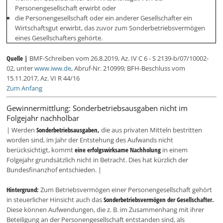
Personengesellschaft erwirbt oder
die Personengesellschaft oder ein anderer Gesellschafter ein
Wirtschaftsgut erwirbt, das zuvor zum Sonderbetriebsvermögen
eines Gesellschafters gehörte.
Quelle |
BMF-Schreiben vom 26.8.2019, Az. IV C 6 - S 2139-b/07/10002-
02, unter
www.iww.de
, Abruf-Nr. 210999; BFH-Beschluss vom
15.11.2017, Az. VI R 44/16
Zum Anfang
Gewinnermittlung: Sonderbetriebsausgaben nicht im
Folgejahr nachholbar
| Werden
Sonderbetriebsausgaben,
die aus privaten Mitteln bestritten
worden sind, im Jahr der Entstehung des Aufwands nicht
berücksichtigt, kommt
eine erfolgswirksame Nachholung
in einem
Folgejahr grundsätzlich nicht in Betracht. Dies hat kürzlich der
Bundesfinanzhof entschieden. |
Hintergrund:
Zum Betriebsvermögen einer Personengesellschaft gehört
in steuerlicher Hinsicht auch das
Sonderbetriebsvermögen der Gesellschafter.
Diese können Aufwendungen, die z. B. im Zusammenhang mit ihrer
Beteiligung an der Personengesellschaft entstanden sind, als