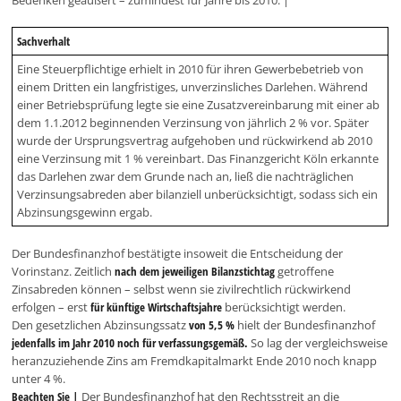
Bedenken geäußert – zumindest für Jahre bis 2010. |
Sachverhalt
Eine Steuerpflichtige erhielt in 2010 für ihren Gewerbebetrieb von
einem Dritten ein langfristiges, unverzinsliches Darlehen. Während
einer Betriebsprüfung legte sie eine Zusatzvereinbarung mit einer ab
dem 1.1.2012 beginnenden Verzinsung von jährlich 2 % vor. Später
wurde der Ursprungsvertrag aufgehoben und rückwirkend ab 2010
eine Verzinsung mit 1 % vereinbart. Das Finanzgericht Köln erkannte
das Darlehen zwar dem Grunde nach an, ließ die nachträglichen
Verzinsungsabreden aber bilanziell unberücksichtigt, sodass sich ein
Abzinsungsgewinn ergab.
Der Bundesfinanzhof bestätigte insoweit die Entscheidung der
Vorinstanz. Zeitlich
nach dem jeweiligen Bilanzstichtag
getroffene
Zinsabreden können – selbst wenn sie zivilrechtlich rückwirkend
erfolgen – erst
für künftige Wirtschaftsjahre
berücksichtigt werden.
Den gesetzlichen Abzinsungssatz
von 5,5 %
hielt der Bundesfinanzhof
jedenfalls im Jahr 2010 noch für verfassungsgemäß.
So lag der vergleichsweise
heranzuziehende Zins am Fremdkapitalmarkt Ende 2010 noch knapp
unter 4 %.
Beachten Sie |
Der Bundesfinanzhof hat den Rechtsstreit an die