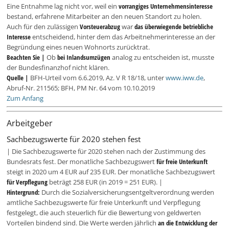
Eine Entnahme lag nicht vor, weil ein
vorrangiges Unternehmensinteresse
bestand, erfahrene Mitarbeiter an den neuen Standort zu holen.
Auch für den zulässigen
Vorsteuerabzug
war
das überwiegende betriebliche
Interesse
entscheidend, hinter dem das Arbeitnehmerinteresse an der
Begründung eines neuen Wohnorts zurücktrat.
Beachten Sie |
Ob
bei Inlandsumzügen
analog zu entscheiden ist, musste
der Bundesfinanzhof nicht klären.
Quelle |
BFH-Urteil vom 6.6.2019, Az. V R 18/18, unter
www.iww.de
,
Abruf-Nr. 211565; BFH, PM Nr. 64 vom 10.10.2019
Zum Anfang
Arbeitgeber
Sachbezugswerte für 2020 stehen fest
| Die Sachbezugswerte für 2020 stehen nach der Zustimmung des
Bundesrats fest. Der monatliche Sachbezugswert
für freie Unterkunft
steigt in 2020 um 4 EUR auf 235 EUR. Der monatliche Sachbezugswert
für Verpflegung
beträgt 258 EUR (in 2019 = 251 EUR). |
Hintergrund:
Durch die Sozialversicherungsentgeltverordnung werden
amtliche Sachbezugswerte für freie Unterkunft und Verpflegung
festgelegt, die auch steuerlich für die Bewertung von geldwerten
Vorteilen bindend sind. Die Werte werden jährlich
an die Entwicklung der