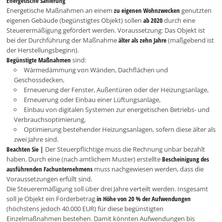
Energetische Sanierung
Energetische Maßnahmen an einem
zu eigenen Wohnzwecken
genutzten
eigenen Gebäude (begünstigtes Objekt) sollen
ab 2020
durch eine
Steuerermäßigung gefördert werden. Voraussetzung: Das Objekt ist
bei der Durchführung der Maßnahme
älter als zehn Jahre
(maßgebend ist
der Herstellungsbeginn).
Begünstigte Maßnahmen
sind:
Wärmedämmung von Wänden, Dachflächen und
Geschossdecken,
Erneuerung der Fenster, Außentüren oder der Heizungsanlage,
Erneuerung oder Einbau einer Lüftungsanlage,
Einbau von digitalen Systemen zur energetischen Betriebs- und
Verbrauchsoptimierung,
Optimierung bestehender Heizungsanlagen, sofern diese älter als
zwei Jahre sind.
Beachten Sie |
Der Steuerpflichtige muss die Rechnung unbar bezahlt
haben. Durch eine (nach amtlichem Muster) erstellte
Bescheinigung des
ausführenden Fachunternehmens
muss nachgewiesen werden, dass die
Voraussetzungen erfüllt sind.
Die Steuerermäßigung soll über drei Jahre verteilt werden. Insgesamt
soll je Objekt ein Förderbetrag
in Höhe von 20 % der Aufwendungen
(höchstens jedoch 40.000 EUR) für diese begünstigten
Einzelmaßnahmen bestehen. Damit könnten Aufwendungen bis