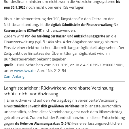
Bundesfinanzministerium nicht, wenn die Aufzeichnungssysteme
bis
zum 30.9.2020
noch nicht über eine TSE verfügen. |
Bis zur Implementierung der TSE, längstens für den Zeitraum der
Nichtbeanstandung, ist die
digitale Schnittstelle der Finanzverwaltung für
Kassensysteme (DSFinV-K)
nicht anzuwenden.
Zudem wird
von der Meldung der Kassen und Aufzeichnungsgeräte
an die
Finanzverwaltung (vgl. § 146a Abs. 4 der Abgabenordnung) bis zum
Einsatz einer elektronischen Übermittlungsmöglichkeit abgesehen. Der
Zeitpunkt des Einsatzes der Übermittlungsmöglichkeit wird im
Bundessteuerblatt bekannt gegeben.
Quelle |
BMF-Schreiben vom 6.11.2019, Az. IV A 4 -S 0319/19/10002 :001,
unter
www.iww.de
, Abruf-Nr. 212154
Zum Anfang
Langfristdarlehen: Rückwirkend vereinbarte Verzinsung
schützt nicht vor Abzinsung
| Eine rückwirkend auf den Vertragsbeginn vereinbarte Verzinsung
eines
zunächst unverzinslich gewährten Darlehens
ist bilanzsteuerrechtlich
unbeachtlich, sofern diese Vereinbarung erst nach dem Bilanzstichtag
getroffen wird. Zudem hat der Bundesfinanzhof in dieser Entscheidung
gegen
die Höhe des Abzinsungssatzes (5,5 %)
keine verfassungsrechtlichen