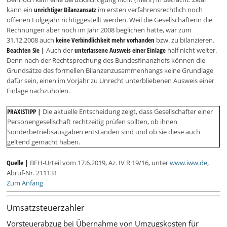
kann ein
unrichtiger Bilanzansatz
im ersten verfahrensrechtlich noch
offenen Folgejahr richtiggestellt werden. Weil die Gesellschafterin die
Rechnungen aber noch im Jahr 2008 beglichen hatte, war zum
31.12.2008 auch
keine Verbindlichkeit mehr vorhanden
bzw. zu bilanzieren.
Beachten Sie |
Auch der
unterlassene Ausweis einer Einlage
half nicht weiter.
Denn nach der Rechtsprechung des Bundesfinanzhofs können die
Grundsätze des formellen Bilanzenzusammenhangs keine Grundlage
dafür sein, einen im Vorjahr zu Unrecht unterbliebenen Ausweis einer
Einlage nachzuholen.
PRAXISTIPP |
Die aktuelle Entscheidung zeigt, dass Gesellschafter einer
Personengesellschaft rechtzeitig prüfen sollten, ob ihnen
Sonderbetriebsausgaben entstanden sind und ob sie diese auch
geltend gemacht haben.
Quelle |
BFH-Urteil vom 17.6.2019, Az. IV R 19/16, unter
www.iww.de
,
Abruf-Nr. 211131
Zum Anfang
Umsatzsteuerzahler
Vorsteuerabzug bei Übernahme von Umzugskosten für