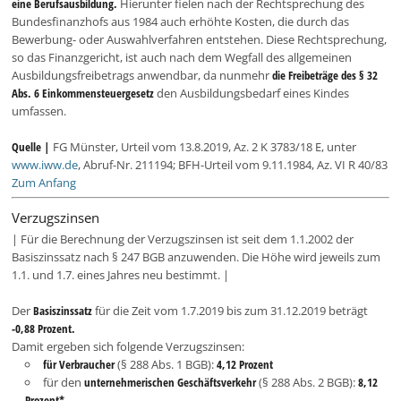
eine Berufsausbildung.
Hierunter fielen nach der Rechtsprechung des
Bundesfinanzhofs aus 1984 auch erhöhte Kosten, die durch das
Bewerbung- oder Auswahlverfahren entstehen. Diese Rechtsprechung,
so das Finanzgericht, ist auch nach dem Wegfall des allgemeinen
Ausbildungsfreibetrags anwendbar, da nunmehr
die Freibeträge des § 32
Abs. 6 Einkommensteuergesetz
den Ausbildungsbedarf eines Kindes
umfassen.
Quelle |
FG Münster, Urteil vom 13.8.2019, Az. 2 K 3783/18 E, unter
www.iww.de
, Abruf-Nr. 211194; BFH-Urteil vom 9.11.1984, Az. VI R 40/83
Zum Anfang
Verzugszinsen
| Für die Berechnung der Verzugszinsen ist seit dem 1.1.2002 der
Basiszinssatz nach § 247 BGB anzuwenden. Die Höhe wird jeweils zum
1.1. und 1.7. eines Jahres neu bestimmt. |
Der
Basiszinssatz
für die Zeit vom 1.7.2019 bis zum 31.12.2019 beträgt
-0,88 Prozent.
Damit ergeben sich folgende Verzugszinsen:
für Verbraucher
(§ 288 Abs. 1 BGB):
4,12 Prozent
für den
unternehmerischen Geschäftsverkehr
(§ 288 Abs. 2 BGB):
8,12
Prozent*