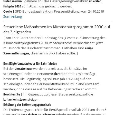
treten werden.
Vielmehr soll das Gesetzgebungsverfahren
im ersten
Halbjahr 2020
zum Abschluss gebracht werden.
Quelle |
SPD-Bundestagsfraktion, Pressemitteilung vom 24.10.2019
Zum Anfang
Steuerliche Maßnahmen im Klimaschutzprogramm 2030 auf
der Zielgeraden
| Am 15.11.2019 hat der Bundestag das „Gesetz zur Umsetzung des
Klimaschutzprogramms 2030 im Steuerrecht“ verabschiedet. Jetzt
muss noch der Bundesrat zustimmen. Enthalten sind
einige
Steuerentlastungen,
die man im Blick haben sollte. |
Ermäßigte Umsatzsteuer für Bahnfahrten
Bei der
Umsatzsteuer
werden derzeit u. a. die Umsätze im
schienengebundenen Personen
nah
verkehr mit 7 % ermäßigt
besteuert. Die Begünstigung soll nun (ab 1.1.2020) auf den
schienengebundenen Personen
fern
verkehr im Inland erweitert
werden, ohne dass es auf die Beförderungsstrecke ankommt.
Beachten Sie |
Im Gegenzug zu dieser Steuersenkung soll die
Luftverkehrsteuer
steigen.
Erhöhung der Entfernungspauschale
Die Entfernungspauschale für Berufspendler soll ab 2021 um dann 5
Cent auf
35 Cent ab dem 21. Kilometer
erhöht werden (für die ersten 20