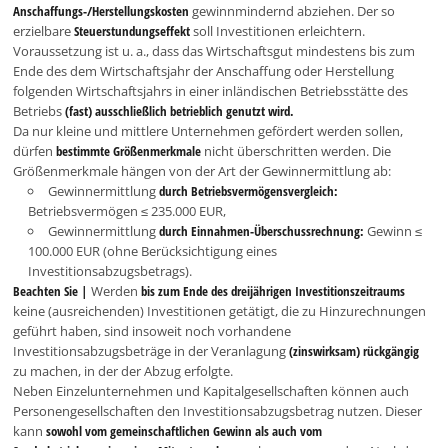
Anschaffungs-/Herstellungskosten
gewinnmindernd abziehen. Der so
erzielbare
Steuerstundungseffekt
soll Investitionen erleichtern.
Voraussetzung ist u. a., dass das Wirtschaftsgut mindestens bis zum
Ende des dem Wirtschaftsjahr der Anschaffung oder Herstellung
folgenden Wirtschaftsjahrs in einer inländischen Betriebsstätte des
Betriebs
(fast) ausschließlich betrieblich genutzt wird.
Da nur kleine und mittlere Unternehmen gefördert werden sollen,
dürfen
bestimmte Größenmerkmale
nicht überschritten werden. Die
Größenmerkmale hängen von der Art der Gewinnermittlung ab:
Gewinnermittlung
durch Betriebsvermögensvergleich:
Betriebsvermögen ≤ 235.000 EUR,
Gewinnermittlung
durch
Einnahmen-Überschussrechnung:
Gewinn ≤
100.000 EUR (ohne Berücksichtigung eines
Investitionsabzugsbetrags).
Beachten Sie |
Werden
bis zum Ende des dreijährigen Investitionszeitraums
keine (ausreichenden) Investitionen getätigt, die zu Hinzurechnungen
geführt haben, sind insoweit noch vorhandene
Investitionsabzugsbeträge in der Veranlagung
(zinswirksam) rückgängig
zu machen, in der der Abzug erfolgte.
Neben Einzelunternehmen und Kapitalgesellschaften können auch
Personengesellschaften den Investitionsabzugsbetrag nutzen. Dieser
kann
sowohl vom gemeinschaftlichen Gewinn als auch vom