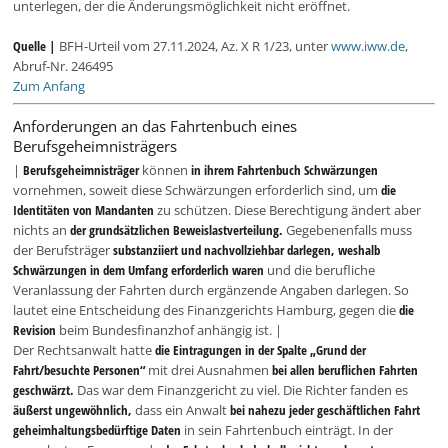
unterlegen, der die Änderungsmöglichkeit nicht eröffnet.
Quelle |
BFH-Urteil vom 27.11.2024, Az. X R 1/23, unter
www.iww.de
,
Abruf-Nr. 246495
Zum Anfang
Anforderungen an das Fahrtenbuch eines
Berufsgeheimnisträgers
|
Berufsgeheimnisträger
können
in ihrem Fahrtenbuch Schwärzungen
vornehmen, soweit diese Schwärzungen erforderlich sind, um
die
Identitäten von Mandanten
zu schützen. Diese Berechtigung ändert aber
nichts an
der grundsätzlichen Beweislastverteilung.
Gegebenenfalls muss
der Berufsträger
substanziiert und nachvollziehbar darlegen, weshalb
Schwärzungen in dem Umfang erforderlich waren
und die berufliche
Veranlassung der Fahrten durch ergänzende Angaben darlegen. So
lautet eine Entscheidung des Finanzgerichts Hamburg, gegen die
die
Revision
beim Bundesfinanzhof anhängig ist. |
Der Rechtsanwalt hatte
die Eintragungen in der Spalte „Grund der
Fahrt/besuchte Personen“
mit drei Ausnahmen
bei allen beruflichen Fahrten
geschwärzt.
Das war dem Finanzgericht zu viel. Die Richter fanden es
äußerst ungewöhnlich,
dass ein Anwalt
bei nahezu jeder geschäftlichen Fahrt
geheimhaltungsbedürftige Daten
in sein Fahrtenbuch einträgt. In der