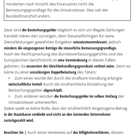
minderten nach Ansicht des Finanzamts nicht die
Bemessungsgrundlage für die Umsatzsteuer. Dies sah der
Bundesfinanzhof anders.
Zwar sind
die Bestechungsgelder
obgleich es sich um illegale Zahlungen
handelt neben den sonstigen, dem Steuerpflichtigen für seine
Dienstleistungen gewährten Entgelten
umsatzsteuerrelevant.
Jedoch
mindern die eingezogenen Beträge die steuerliche Bemessungsgrundlage.
Nach der Rechtsprechung des Bundesverfassungsgerichts und des
Europäischen Gerichtshofs ist
eine Verminderung
in diesen Fällen
geboten, da
ansonsten der Gleichbehandlungsgrundsatz verletzt wäre.
Denn es
käme zu einer
unzulässigen Doppelbelastung
des Täters:
Zum einen würde der durch die strafbare Handlung erlangte
wirtschaftliche Vorteil
durch die strafrechtliche Einziehung der
Bestechungsgelder
abgeschöpft.
Zum anderen würden
die Bestechungsgelder im selben Umfang
der
Umsatzsteuer unterworfen.
Dabei spielt es keine Rolle, dass der strafrechtlich eingezogene Betrag
in der Staatskasse verbleibt und nicht an den leistenden Unternehmer
zurückgezahlt wird.
Beachten Sie |
Auch eines Verweises auf
das Billigkeitsverfahren,
dessen