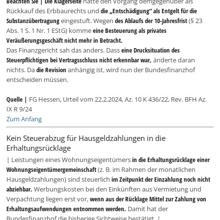
Beachten Sie |
Die Klägerseite
hatte den Vorgang demgegenüber als
Rückkauf des Erbbaurechts und
die „Entschädigung“ als Entgelt für die
Substanzübertragung
eingestuft. Wegen
des Ablaufs der 10-Jahresfrist
(§ 23
Abs. 1 S. 1 Nr. 1 EStG) komme
eine Besteuerung als privates
Veräußerungsgeschäft nicht mehr in Betracht.
Das Finanzgericht sah das anders. Dass
eine Drucksituation des
Steuerpflichtigen bei Vertragsschluss nicht erkennbar war,
änderte daran
nichts. Da
die Revision
anhängig ist, wird nun der Bundesfinanzhof
entscheiden müssen.
Quelle |
FG Hessen, Urteil vom 22.2.2024, Az. 10 K 436/22, Rev. BFH Az.
IX R 9/24
Zum Anfang
Kein Steuerabzug für Hausgeldzahlungen in die
Erhaltungsrücklage
| Leistungen eines Wohnungseigentümers
in die Erhaltungsrücklage einer
Wohnungseigentümergemeinschaft
(z. B. im Rahmen der monatlichen
Hausgeldzahlungen) sind steuerlich
im Zeitpunkt der Einzahlung noch nicht
abziehbar.
Werbungskosten bei den Einkünften aus Vermietung und
Verpachtung liegen erst vor,
wenn aus der Rücklage Mittel zur Zahlung von
Erhaltungsaufwendungen entnommen werden.
Damit hat der
Bundesfinanzhof die bisherige Sichtweise bestätigt. |