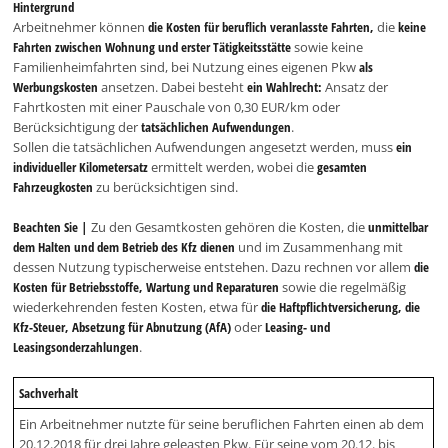
Hintergrund
Arbeitnehmer können
die Kosten für beruflich veranlasste Fahrten,
die
keine
Fahrten zwischen Wohnung und erster Tätigkeitsstätte
sowie keine
Familienheimfahrten sind, bei Nutzung eines eigenen Pkw
als
Werbungskosten
ansetzen. Dabei besteht
ein Wahlrecht:
Ansatz der
Fahrtkosten mit einer Pauschale von 0,30 EUR/km oder
Berücksichtigung der
tatsächlichen Aufwendungen
.
Sollen die tatsächlichen Aufwendungen angesetzt werden, muss
ein
individueller Kilometersatz
ermittelt werden, wobei die
gesamten
Fahrzeugkosten
zu berücksichtigen sind.
Beachten Sie |
Zu den Gesamtkosten gehören die Kosten, die
unmittelbar
dem Halten und dem Betrieb des Kfz dienen
und im Zusammenhang mit
dessen Nutzung typischerweise entstehen. Dazu rechnen vor allem
die
Kosten für Betriebsstoffe, Wartung und Reparaturen
sowie die regelmäßig
wiederkehrenden festen Kosten, etwa für
die Haftpflichtversicherung, die
Kfz-Steuer, Absetzung für Abnutzung (AfA)
oder
Leasing- und
Leasingsonderzahlungen
.
Sachverhalt
Ein Arbeitnehmer nutzte für seine beruflichen Fahrten einen ab dem
20.12.2018 für drei Jahre geleasten Pkw. Für seine vom 20.12. bis