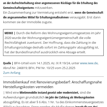
an der Aufrechterhaltung einer angemessenen Rücklage für die Erhaltung des
Gemeinschaftseigentums
mitzuwirken.
Ein Zusammenhang zur Vermietung entsteht erst,
wenn die Gemeinschaft
die angesammelten Mittel für Erhaltungsmaßnahmen
verausgabt. Erst dann
kommen sie der Immobilie zugute.
MERKE |
Durch die Reform des Wohnungseigentumsgesetzes im Jahr
2020 wurde der Wohnungseigentümergemeinschaft die volle
Rechtsfähigkeit zuerkannt. Der Hoffnung, dass die Zahlung in die
Erhaltungsrücklage deshalb sofort im Zahlungsjahr abzugsfähig ist,
hat der Bundesfinanzhof ausdrücklich eine Absage erteilt.
Quelle |
BFH-Urteil vom 14.1.2025, Az. IX R 19/24, unter
www.iww.de
,
Abruf-Nr. 246819; BFH, PM Nr. 10/25 vom 25.2.2025
Zum Anfang
Immobilienkauf mit Renovierungsbedarf: Anschaffungsnahe
Herstellungskosten vermeiden
| Wird eine
Mietimmobilie instand gesetzt oder modernisiert,
sind die
Aufwendungen grundsätzlich
im Jahr der Zahlung als Werbungskosten
abzugsfähig. Es ist aber § 6 Abs. 1 Nr. 1a des Einkommensteuergesetzes
(EStG) zu beachten. Denn werden die Maßnahmen
innerhalb von drei