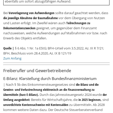
ebenfalls um sofort abzugsfähigen Aufwand.
Bei
Vorverlagerung von Aufwendungen
sollte darauf geachtet werden, dass
die jeweilige Abnahme der Baumaßnahme
vor dem Übergang von Nutzen
und Lasten erfolgt. Im Zweifel wären auch
Teilrechnungen zu
Dokumentationszwecken
geeignet, um gegenüber dem Finanzamt
nachzuweisen, welche Aufwendungen auf Maßnahmen vor bzw. nach
Erwerb des Objekts entfallen.
Quelle |
§ 6 Abs. 1 Nr. 1a EStG; BFH-Urteil vom 3.5.2022, Az. IX R 7/21;
BFH, Beschluss vom 28.4.2020, Az. IX B 121/19
Zum Anfang
Freiberufler und Gewerbetreibende
E-Bilanz: Klarstellung durch Bundesfinanzministerium
| Nach § 5b des Einkommensteuergesetzes sind
die Bilanz und die
Gewinn- und Verlustrechnung elektronisch an die Finanzverwaltung zu
übermitteln (kurz E-Bilanz).
Durch das Jahressteuergesetz 2024 wurde
der
Umfang ausgedehnt:
Bereits für Wirtschaftsjahre, die
in 2025 beginnen,
sind
unverdichtete Kontennachweise mit Kontensalden
zu übermitteln. Ab 2028
kommen weitere Daten dazu. Der Deutsche Steuerberaterverband