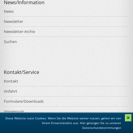
News/Information
News
Newsletter
Newsletter-Archiv
Suchen
Kontakt/Service
Kontakt
Anfahrt
Formulare/Downloads
Impressum
✖
Diese Website nutzt Cookies. Wenn Sie die Website weiter nutzen, gehen wir von
Datenschutz
Ihrem Einverständnis aus.
Hier gelangen Sie zu unseren
Datenschutzbestimmungen