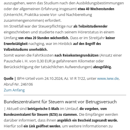
auszugehen, wenn das Studium nach den Ausbildungsbestimmungen
oder der allgemeinen Erfahrung insgesamt
etwa 40 Wochenstunden
(Unterricht, Praktika sowie Vor- und Nachbereitung
zusammengenommen) erfordert.
Im Streitfall war der Steuerpflichtige nur
als Teilzeitstudierender
eingeschrieben und studierte nach seinem Hörerstatus in einem
Umfang
von etwa 20 Stunden wöchentlich.
Dass er im Streitjahr
keiner
Erwerbstätigkeit
nachging, war im Hinblick
auf den Begriff des
Vollzeitstudiums unerheblich.
Somit waren die Fahrtkosten
nach Reisekostengrundsätzen
(Ansatz einer
Pauschale i. H. von 0,30 EUR je gefahrenem Kilometer oder
Berücksichtigung der tatsächlichen Aufwendungen)
abzugsfähig.
Quelle |
BFH-Urteil vom 24.10.2024, Az. VI R 7/22, unter
www.iww.de
,
Abruf-Nr. 246106
Zum Anfang
Bundeszentralamt für Steuern warnt vor Betrugsversuch
| Aktuell sind
betrügerische E-Mails
im Umlauf,
die vorgeben, vom
Bundeszentralamt für Steuern (BZSt) zu stammen.
Die Empfänger werden
darüber informiert, dass ihnen
angeblich ein Bescheid zugesandt wurde.
Hierfür soll
ein Link geöffnet werden
, um weitere Informationen zu