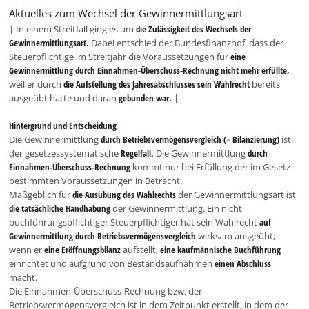
Aktuelles zum Wechsel der Gewinnermittlungsart
| In einem Streitfall ging es um
die Zulässigkeit des Wechsels der
Gewinnermittlungsart.
Dabei entschied der Bundesfinanzhof, dass der
Steuerpflichtige im Streitjahr die Voraussetzungen für
eine
Gewinnermittlung durch Einnahmen-Überschuss-Rechnung nicht mehr erfüllte,
weil er durch
die Aufstellung des Jahresabschlusses sein Wahlrecht
bereits
ausgeübt hatte und daran
gebunden war.
|
Hintergrund und Entscheidung
Die Gewinnermittlung
durch Betriebsvermögensvergleich (= Bilanzierung)
ist
der gesetzessystematische
Regelfall.
Die Gewinnermittlung
durch
Einnahmen-Überschuss-Rechnung
kommt nur bei Erfüllung der im Gesetz
bestimmten Voraussetzungen in Betracht.
Maßgeblich für
die Ausübung des Wahlrechts
der Gewinnermittlungsart ist
die tatsächliche Handhabung
der Gewinnermittlung. Ein nicht
buchführungspflichtiger Steuerpflichtiger hat sein Wahlrecht
auf
Gewinnermittlung durch Betriebsvermögensvergleich
wirksam ausgeübt,
wenn er
eine Eröffnungsbilanz
aufstellt,
eine kaufmännische Buchführung
einrichtet und aufgrund von Bestandsaufnahmen
einen Abschluss
macht.
Die Einnahmen-Überschuss-Rechnung bzw. der
Betriebsvermögensvergleich ist in dem Zeitpunkt erstellt, in dem der