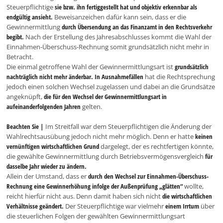
Steuerpflichtige
sie bzw. ihn fertiggestellt hat und objektiv erkennbar als
endgültig ansieht.
Beweisanzeichen dafür kann sein, dass er die
Gewinnermittlung
durch Übersendung an das Finanzamt in den Rechtsverkehr
begibt.
Nach der Erstellung des Jahresabschlusses kommt die Wahl der
Einnahmen-Überschuss-Rechnung somit grundsätzlich nicht mehr in
Betracht.
Die einmal getroffene Wahl der Gewinnermittlungsart ist
grundsätzlich
nachträglich nicht mehr änderbar.
In Ausnahmefällen
hat die Rechtsprechung
jedoch einen solchen Wechsel zugelassen und dabei an die Grundsätze
angeknüpft,
die für den Wechsel der Gewinnermittlungsart in
aufeinanderfolgenden Jahren
gelten.
Beachten Sie |
Im Streitfall war dem Steuerpflichtigen die Änderung der
Wahlrechtsausübung jedoch nicht mehr möglich. Denn er hatte
keinen
vernünftigen wirtschaftlichen Grund
dargelegt, der es rechtfertigen könnte,
die gewählte Gewinnermittlung durch Betriebsvermögensvergleich
für
dasselbe Jahr wieder zu ändern.
Allein der Umstand, dass er
durch den Wechsel zur Einnahmen-Überschuss-
Rechnung eine Gewinnerhöhung infolge der Außenprüfung „glätten“
wollte,
reicht hierfür nicht aus. Denn damit haben sich nicht
die wirtschaftlichen
Verhältnisse geändert.
Der Steuerpflichtige war vielmehr
einem Irrtum
über
die steuerlichen Folgen der gewählten Gewinnermittlungsart