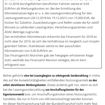
31.12.2018 durchgeführten beruflichen Fahrten setzte er 0,93
EUR/km als Werbungskosten an. Bei der Ermittlung des
Kilometersatzes legte er u. a. die Leasingsonderzahlung für den
Leistungszeitraum (20.12.2018 bis 19.12.2021) von 15.000 EUR, die
Kosten für Zubehör, Zusatzleistungen und Reifen sowie die für zwölf
Monate zu zahlenden Leasingraten, Versicherungsprämien und
ADAC-Beiträge zugrunde.
Den ermittelten Kilometersatz erkannte das Finanzamt für 2018 an
nicht aber für 2019, da sich die Verhältnisse im Vergleich zum Vorjahr
geändert hätten. Stattdessen setzte es den pauschalen
Kilometersatz von 0,30 EUR/km an.
Das Finanzgericht München gab der hiergegen erhobenen Klage
statt, weshalb das Finanzamt Revision einlegte, die im Kern
erfolgreich war.
Bisher gehörte
eine bei Leasingbeginn zu erbringende Sonderzahlung
in Höhe
des auf die Auswärtstätigkeiten entfallenden Nutzungsanteils
zu den
sofort abziehbaren Werbungskosten.
Etwas anderes galt nur, wenn es sich
bei der Leasingsonderzahlung
um Anschaffungskosten für den
Eigentumserwerb
bzw. um Anschaffungskosten eines Nutzungsrechts
handelte, die nur in Form von AfA berücksichtigt werden können.
An dieser Rechtsprechung hält der Bundesfinanzhof nicht mehr fest.