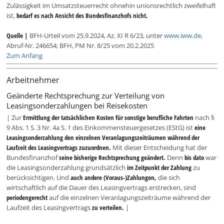
Zulässigkeit im Umsatzsteuerrecht ohnehin unionsrechtlich zweifelhaft
ist,
bedarf es nach Ansicht des Bundesfinanzhofs nicht.
Quelle |
BFH-Urteil vom 25.9.2024, Az. XI R 6/23, unter
www.iww.de
,
Abruf-Nr. 246654; BFH, PM Nr. 8/25 vom 20.2.2025
Zum Anfang
Arbeitnehmer
Geänderte Rechtsprechung zur Verteilung von
Leasingsonderzahlungen bei Reisekosten
| Zur
Ermittlung der tatsächlichen Kosten für sonstige berufliche Fahrten
nach §
9 Abs. 1 S. 3 Nr. 4a S. 1 des Einkommensteuergesetzes (EStG) ist
eine
Leasingsonderzahlung den einzelnen Veranlagungszeiträumen während der
Laufzeit des Leasingvertrags zuzuordnen.
Mit dieser Entscheidung hat der
Bundesfinanzhof
seine bisherige Rechtsprechung geändert.
Denn
bis dato
war
die Leasingsonderzahlung grundsätzlich
im Zeitpunkt der Zahlung
zu
berücksichtigen. Und
auch andere (Voraus-)Zahlungen,
die sich
wirtschaftlich auf die Dauer des Leasingvertrags erstrecken, sind
periodengerecht
auf die einzelnen Veranlagungszeiträume während der
Laufzeit des Leasingvertrags
zu verteilen.
|