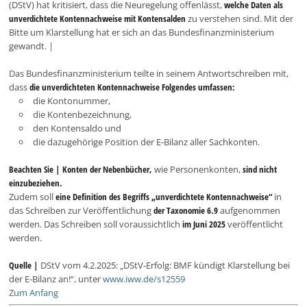
(DStV) hat kritisiert, dass die Neuregelung offenlässt,
welche Daten als
unverdichtete Kontennachweise mit Kontensalden
zu verstehen sind. Mit der
Bitte um Klarstellung hat er sich an das Bundesfinanzministerium
gewandt. |
Das Bundesfinanzministerium teilte in seinem Antwortschreiben mit,
dass
die unverdichteten Kontennachweise Folgendes umfassen:
die Kontonummer,
die Kontenbezeichnung,
den Kontensaldo und
die dazugehörige Position der E-Bilanz aller Sachkonten.
Beachten Sie |
Konten der Nebenbücher,
wie Personenkonten,
sind nicht
einzubeziehen.
Zudem soll
eine Definition des Begriffs „unverdichtete Kontennachweise“
in
das Schreiben zur Veröffentlichung
der Taxonomie 6.9
aufgenommen
werden. Das Schreiben soll voraussichtlich
im Juni 2025
veröffentlicht
werden.
Quelle |
DStV vom 4.2.2025: „DStV-Erfolg: BMF kündigt Klarstellung bei
der E-Bilanz an!“, unter
www.iww.de/s12559
Zum Anfang