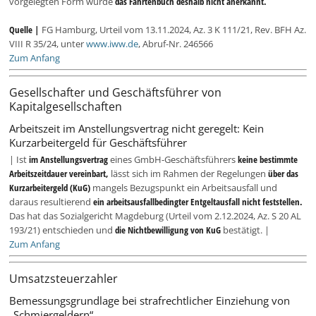
vorgelegten Form wurde
das Fahrtenbuch deshalb nicht anerkannt.
Quelle |
FG Hamburg, Urteil vom 13.11.2024, Az. 3 K 111/21, Rev. BFH Az.
VIII R 35/24, unter
www.iww.de
, Abruf-Nr. 246566
Zum Anfang
Gesellschafter und Geschäftsführer von
Kapitalgesellschaften
Arbeitszeit im Anstellungsvertrag nicht geregelt: Kein
Kurzarbeitergeld für Geschäftsführer
| Ist
im Anstellungsvertrag
eines GmbH-Geschäftsführers
keine bestimmte
Arbeitszeitdauer vereinbart,
lässt sich im Rahmen der Regelungen
über das
Kurzarbeitergeld (KuG)
mangels Bezugspunkt ein Arbeitsausfall und
daraus resultierend
ein arbeitsausfallbedingter Entgeltausfall nicht feststellen.
Das hat das Sozialgericht Magdeburg (Urteil vom 2.12.2024, Az. S 20 AL
193/21) entschieden und
die Nichtbewilligung von KuG
bestätigt. |
Zum Anfang
Umsatzsteuerzahler
Bemessungsgrundlage bei strafrechtlicher Einziehung von
„Schmiergeldern“