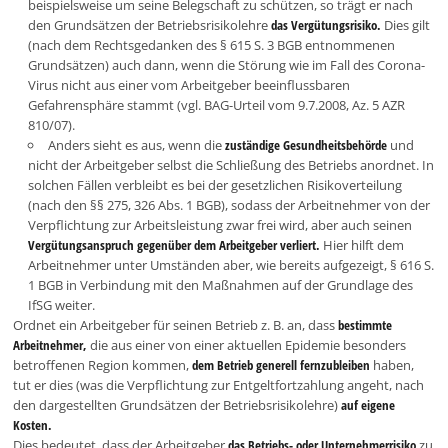
beispielsweise um seine Belegschaft zu schützen, so trägt er nach
den Grundsätzen der Betriebsrisikolehre
das Vergütungsrisiko.
Dies gilt
(nach dem Rechtsgedanken des § 615 S. 3 BGB entnommenen
Grundsätzen) auch dann, wenn die Störung wie im Fall des Corona-
Virus nicht aus einer vom Arbeitgeber beeinflussbaren
Gefahrensphäre stammt (vgl. BAG-Urteil vom 9.7.2008, Az. 5 AZR
810/07).
Anders sieht es aus, wenn die
zuständige Gesundheitsbehörde
und
nicht der Arbeitgeber selbst die Schließung des Betriebs anordnet. In
solchen Fällen verbleibt es bei der gesetzlichen Risikoverteilung
(nach den §§ 275, 326 Abs. 1 BGB), sodass der Arbeitnehmer von der
Verpflichtung zur Arbeitsleistung zwar frei wird, aber auch seinen
Vergütungsanspruch gegenüber dem Arbeitgeber verliert.
Hier hilft dem
Arbeitnehmer unter Umständen aber, wie bereits aufgezeigt, § 616 S.
1 BGB in Verbindung mit den Maßnahmen auf der Grundlage des
IfSG weiter.
Ordnet ein Arbeitgeber für seinen Betrieb z. B. an, dass
bestimmte
Arbeitnehmer,
die aus einer von einer aktuellen Epidemie besonders
betroffenen Region kommen,
dem Betrieb generell fernzubleiben
haben,
tut er dies (was die Verpflichtung zur Entgeltfortzahlung angeht, nach
den dargestellten Grundsätzen der Betriebsrisikolehre)
auf eigene
Kosten.
Dies bedeutet, dass der Arbeitgeber
das Betriebs- oder Unternehmerrisiko
zu