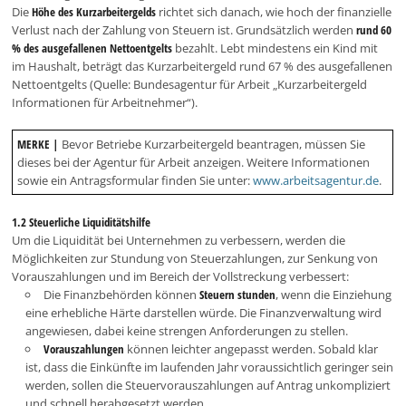
Die
Höhe des Kurzarbeitergelds
richtet sich danach, wie hoch der finanzielle
Verlust nach der Zahlung von Steuern ist. Grundsätzlich werden
rund 60
% des ausgefallenen Nettoentgelts
bezahlt. Lebt mindestens ein Kind mit
im Haushalt, beträgt das Kurzarbeitergeld rund 67 % des ausgefallenen
Nettoentgelts (Quelle: Bundesagentur für Arbeit „Kurzarbeitergeld
Informationen für Arbeitnehmer“).
MERKE |
Bevor Betriebe Kurzarbeitergeld beantragen, müssen Sie
dieses bei der Agentur für Arbeit anzeigen. Weitere Informationen
sowie ein Antragsformular finden Sie unter:
www.arbeitsagentur.de
.
1.2 Steuerliche Liquiditätshilfe
Um die Liquidität bei Unternehmen zu verbessern, werden die
Möglichkeiten zur Stundung von Steuerzahlungen, zur Senkung von
Vorauszahlungen und im Bereich der Vollstreckung verbessert:
Die Finanzbehörden können
Steuern stunden
, wenn die Einziehung
eine erhebliche Härte darstellen würde. Die Finanzverwaltung wird
angewiesen, dabei keine strengen Anforderungen zu stellen.
Vorauszahlungen
können leichter angepasst werden. Sobald klar
ist, dass die Einkünfte im laufenden Jahr voraussichtlich geringer sein
werden, sollen die Steuervorauszahlungen auf Antrag unkompliziert
und schnell herabgesetzt werden.