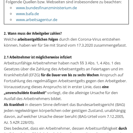
Folgende Quellen bzw. Webseiten sind insbesondere zu beachten:
www.bundesfinanzministerium.de
www.bafa.de
www.arbeitsagentur.de
2. Wann muss der Arbeitgeber zahlen?
Welche
arbeitsentgeltlichen Folgen
durch den Corona-Virus entstehen
können, haben wir für Sie mit Stand vom 17.3.2020 zusammengefasst.
2.1 Arbeitnehmer ist möglicherweise infiziert
Arbeitsunfähige Arbeitnehmer haben nach §§ 3 Abs. 1, 4 Abs. 1 des
Gesetzes über die Zahlung des Arbeitsentgelts an Feiertagen und im
Krankheitsfall (EFZG)
für die Dauer von bis zu sechs Wochen
Anspruch auf
Fortzahlung des regelmäßigen Arbeitsentgelts gegen den Arbeitgeber.
Voraussetzung dieses Anspruchs ist in erster Linie, dass
eine
„unverschuldete Krankheit“
vorliegt, die die alleinige Ursache für den
Ausfall des Arbeitnehmers bildet.
Als Krankheit
in diesem Sinne definiert das Bundesarbeitsgericht (BAG)
jeden regelwidrigen körperlichen oder geistigen Zustand, unabhängig
davon, auf welcher Ursache dieser beruht (BAG-Urteil vom 7.12.2005,
Az. 5 AZR 228/05).
Dies bedeutet, dass ein Arbeitnehmer, dessen Arbeitsunfähigkeit
durch