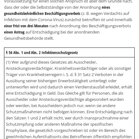
Voraussetzung für einen solchen Anspruch ist aber dem Grunde nach,
dass der oder die Selbstständige von der Anordnung
eines
gesundheitsbehördlichen Beschäftigungsverbots
(z. B. wegen Verdachts auf
Infektion mit dem Corona-Virus) zunächst betroffen ist und innerhalb
einer Frist von drei Monaten
nach Anordnung des Beschäftigungsverbots
einen Antrag
auf Entschädigung bei der anordnenden
Gesundheitsbehörde stellt.
§ 56 Abs. 1 und Abs. 2 Infektionsschutzgesetz
(1) Wer aufgrund dieses Gesetzes als Ausscheider,
Ansteckungsverdächtiger, Krankheitsverdächtiger oder als sonstiger
Träger von Krankheitserregern i. S. d. § 31 Satz 2 Verboten in der
Ausübung seiner bisherigen Erwerbstätigkeit unterliegt oder
unterworfen wird und dadurch einen Verdienstausfall erleidet, erhält
eine Entschädigung in Geld. Das Gleiche gilt für Personen, die als
Ausscheider oder Ansteckungsverdächtige abgesondert wurden
oder werden, bei Ausscheidern jedoch nur, wenn sie andere
Schutzmaßnahmen nicht befolgen können. Eine Entschädigung nach
den Sätzen 1 und 2 erhält nicht, wer durch Inanspruchnahme einer
Schutzimpfung oder anderen Maßnahme der spezifischen
Prophylaxe, die gesetzlich vorgeschrieben ist oder im Bereich des
gewöhnlichen Aufenthaltsorts des Betroffenen öffentlich empfohlen