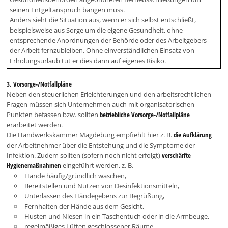
seinen Entgeltanspruch bangen muss.
Anders sieht die Situation aus, wenn er sich selbst entschließt,
beispielsweise aus Sorge um die eigene Gesundheit, ohne
entsprechende Anordnungen der Behörde oder des Arbeitgebers
der Arbeit fernzubleiben. Ohne einverständlichen Einsatz von
Erholungsurlaub tut er dies dann auf eigenes Risiko.
3. Vorsorge-/Notfallpläne
Neben den steuerlichen Erleichterungen und den arbeitsrechtlichen
Fragen müssen sich Unternehmen auch mit organisatorischen
Punkten befassen bzw. sollten
betriebliche Vorsorge-/Notfallpläne
erarbeitet werden.
Die Handwerkskammer Magdeburg empfiehlt hier z. B.
die Aufklärung
der Arbeitnehmer über die Entstehung und die Symptome der
Infektion. Zudem sollten (sofern noch nicht erfolgt)
verschärfte
Hygienemaßnahmen
eingeführt werden, z. B.
Hände häufig/gründlich waschen,
Bereitstellen und Nutzen von Desinfektionsmitteln,
Unterlassen des Händegebens zur Begrüßung,
Fernhalten der Hände aus dem Gesicht,
Husten und Niesen in ein Taschentuch oder in die Armbeuge,
regelmäßiges Lüften geschlossener Räume.