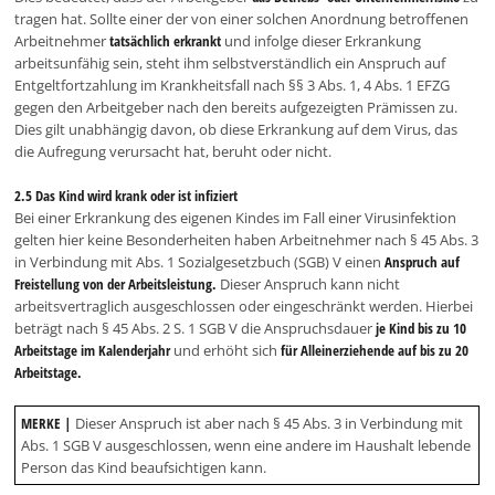
tragen hat. Sollte einer der von einer solchen Anordnung betroffenen
Arbeitnehmer
tatsächlich erkrankt
und infolge dieser Erkrankung
arbeitsunfähig sein, steht ihm selbstverständlich ein Anspruch auf
Entgeltfortzahlung im Krankheitsfall nach §§ 3 Abs. 1, 4 Abs. 1 EFZG
gegen den Arbeitgeber nach den bereits aufgezeigten Prämissen zu.
Dies gilt unabhängig davon, ob diese Erkrankung auf dem Virus, das
die Aufregung verursacht hat, beruht oder nicht.
2.5 Das Kind wird krank oder ist infiziert
Bei einer Erkrankung des eigenen Kindes im Fall einer Virusinfektion
gelten hier keine Besonderheiten haben Arbeitnehmer nach § 45 Abs. 3
in Verbindung mit Abs. 1 Sozialgesetzbuch (SGB) V einen
Anspruch auf
Freistellung von der Arbeitsleistung.
Dieser Anspruch kann nicht
arbeitsvertraglich ausgeschlossen oder eingeschränkt werden. Hierbei
beträgt nach § 45 Abs. 2 S. 1 SGB V die Anspruchsdauer
je Kind bis zu 10
Arbeitstage im Kalenderjahr
und erhöht sich
für Alleinerziehende auf bis zu 20
Arbeitstage.
MERKE |
Dieser Anspruch ist aber nach § 45 Abs. 3 in Verbindung mit
Abs. 1 SGB V ausgeschlossen, wenn eine andere im Haushalt lebende
Person das Kind beaufsichtigen kann.