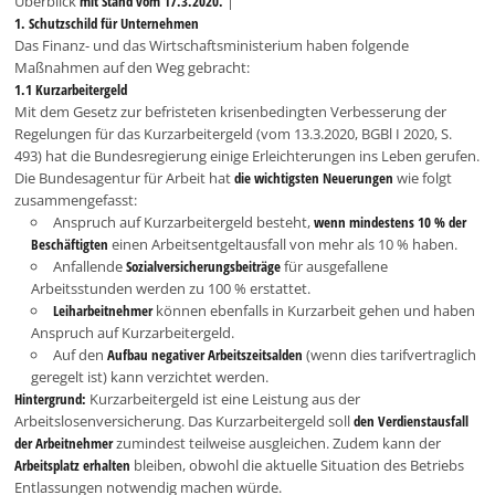
Überblick
mit Stand vom 17.3.2020.
|
1. Schutzschild für Unternehmen
Das Finanz- und das Wirtschaftsministerium haben folgende
Maßnahmen auf den Weg gebracht:
1.1 Kurzarbeitergeld
Mit dem Gesetz zur befristeten krisenbedingten Verbesserung der
Regelungen für das Kurzarbeitergeld (vom 13.3.2020, BGBl I 2020, S.
493) hat die Bundesregierung einige Erleichterungen ins Leben gerufen.
Die Bundesagentur für Arbeit hat
die wichtigsten Neuerungen
wie folgt
zusammengefasst:
Anspruch auf Kurzarbeitergeld besteht,
wenn mindestens 10 % der
Beschäftigten
einen Arbeitsentgeltausfall von mehr als 10 % haben.
Anfallende
Sozialversicherungsbeiträge
für ausgefallene
Arbeitsstunden werden zu 100 % erstattet.
Leiharbeitnehmer
können ebenfalls in Kurzarbeit gehen und haben
Anspruch auf Kurzarbeitergeld.
Auf den
Aufbau negativer Arbeitszeitsalden
(wenn dies tarifvertraglich
geregelt ist) kann verzichtet werden.
Hintergrund:
Kurzarbeitergeld ist eine Leistung aus der
Arbeitslosenversicherung. Das Kurzarbeitergeld soll
den Verdienstausfall
der Arbeitnehmer
zumindest teilweise ausgleichen. Zudem kann der
Arbeitsplatz erhalten
bleiben, obwohl die aktuelle Situation des Betriebs
Entlassungen notwendig machen würde.