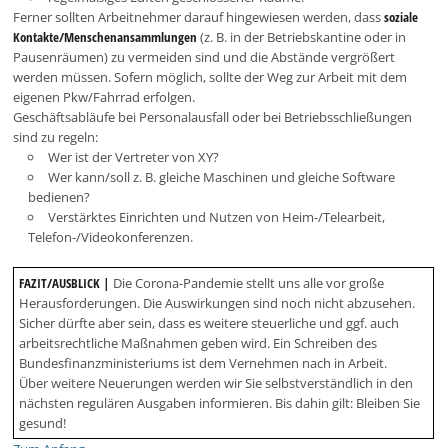
Ferner sollten Arbeitnehmer darauf hingewiesen werden, dass
soziale
Kontakte/Menschenansammlungen
(z. B. in der Betriebskantine oder in
Pausenräumen) zu vermeiden sind und die Abstände vergrößert
werden müssen. Sofern möglich, sollte der Weg zur Arbeit mit dem
eigenen Pkw/Fahrrad erfolgen.
Geschäftsabläufe bei Personalausfall oder bei Betriebsschließungen
sind zu regeln:
Wer ist der Vertreter von XY?
Wer kann/soll z. B. gleiche Maschinen und gleiche Software
bedienen?
Verstärktes Einrichten und Nutzen von Heim-/Telearbeit,
Telefon-/Videokonferenzen.
FAZIT/AUSBLICK |
Die Corona-Pandemie stellt uns alle vor große
Herausforderungen. Die Auswirkungen sind noch nicht abzusehen.
Sicher dürfte aber sein, dass es weitere steuerliche und ggf. auch
arbeitsrechtliche Maßnahmen geben wird. Ein Schreiben des
Bundesfinanzministeriums ist dem Vernehmen nach in Arbeit.
Über weitere Neuerungen werden wir Sie selbstverständlich in den
nächsten regulären Ausgaben informieren. Bis dahin gilt: Bleiben Sie
gesund!