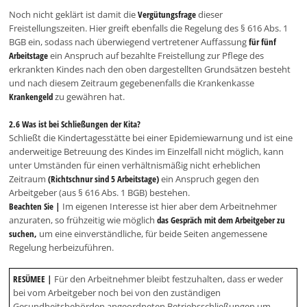
Noch nicht geklärt ist damit die
Vergütungsfrage
dieser
Freistellungszeiten. Hier greift ebenfalls die Regelung des § 616 Abs. 1
BGB ein, sodass nach überwiegend vertretener Auffassung
für fünf
Arbeitstage
ein Anspruch auf bezahlte Freistellung zur Pflege des
erkrankten Kindes nach den oben dargestellten Grundsätzen besteht
und nach diesem Zeitraum gegebenenfalls die Krankenkasse
Krankengeld
zu gewähren hat.
2.6 Was ist bei Schließungen der Kita?
Schließt die Kindertagesstätte bei einer Epidemiewarnung und ist eine
anderweitige Betreuung des Kindes im Einzelfall nicht möglich, kann
unter Umständen für einen verhältnismäßig nicht erheblichen
Zeitraum
(Richtschnur sind 5 Arbeitstage)
ein Anspruch gegen den
Arbeitgeber (aus § 616 Abs. 1 BGB) bestehen.
Beachten Sie |
Im eigenen Interesse ist hier aber dem Arbeitnehmer
anzuraten, so frühzeitig wie möglich
das Gespräch mit dem Arbeitgeber zu
suchen,
um eine einverständliche, für beide Seiten angemessene
Regelung herbeizuführen.
RESÜMEE |
Für den Arbeitnehmer bleibt festzuhalten, dass er weder
bei vom Arbeitgeber noch bei von den zuständigen
Gesundheitsbehörden angeordneten Betriebsschließungen um