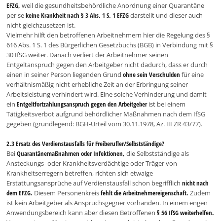
EFZG,
weil die gesundheitsbehördliche Anordnung einer Quarantäne
per se
keine Krankheit nach § 3 Abs. 1 S. 1 EFZG
darstellt und dieser auch
nicht gleichzusetzen ist.
Vielmehr hilft den betroffenen Arbeitnehmern hier die Regelung des §
616 Abs. 1 S. 1 des Bürgerlichen Gesetzbuchs (BGB) in Verbindung mit §
30 IfSG weiter. Danach verliert der Arbeitnehmer seinen
Entgeltanspruch gegen den Arbeitgeber nicht dadurch, dass er durch
einen in seiner Person liegenden Grund
ohne sein Verschulden
für eine
verhältnismäßig nicht erhebliche Zeit an der Erbringung seiner
Arbeitsleistung verhindert wird. Eine solche Verhinderung und damit
ein
Entgeltfortzahlungsanspruch gegen den Arbeitgeber
ist bei einem
Tätigkeitsverbot aufgrund behördlicher Maßnahmen nach dem IfSG
gegeben
(grundlegend: BGH-Urteil vom 30.11.1978, Az. III ZR 43/77).
2.3 Ersatz des Verdienstausfalls für Freiberufler/Selbstständige?
Bei
Quarantänemaßnahmen oder Infektionen,
die Selbstständige als
Ansteckungs- oder Krankheitsverdächtige oder Träger von
Krankheitserregern betreffen, richten sich etwaige
Erstattungsansprüche auf Verdienstausfall schon begrifflich
nicht nach
dem EFZG.
Diesem Personenkreis
fehlt die Arbeitnehmereigenschaft.
Zudem
ist kein Arbeitgeber als Anspruchsgegner vorhanden. In einem engen
Anwendungsbereich kann aber diesen Betroffenen
§ 56 IfSG weiterhelfen.