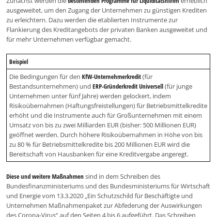
Zunächst werden die
bestehenden Programme für Liquiditätshilfen
erheblich
ausgeweitet, um den Zugang der Unternehmen zu günstigen Krediten
zu erleichtern. Dazu werden die etablierten Instrumente zur
Flankierung des Kreditangebots der privaten Banken ausgeweitet und
für mehr Unternehmen verfügbar gemacht.
Beispiel
Die Bedingungen für den
KfW-Unternehmerkredit
(für
Bestandsunternehmen) und
ERP-Gründerkredit Universell
(für junge
Unternehmen unter fünf Jahre) werden gelockert, indem
Risikoübernahmen (Haftungsfreistellungen) für Betriebsmittelkredite
erhöht und die Instrumente auch für Großunternehmen mit einem
Umsatz von bis zu zwei Milliarden EUR (bisher: 500 Millionen EUR)
geöffnet werden. Durch höhere Risikoübernahmen in Höhe von bis
zu 80 % für Betriebsmittelkredite bis 200 Millionen EUR wird die
Bereitschaft von Hausbanken für eine Kreditvergabe angeregt.
Diese und weitere Maßnahmen
sind in dem Schreiben des
Bundesfinanzministeriums und des Bundesministeriums für Wirtschaft
und Energie vom 13.3.2020 „Ein Schutzschild für Beschäftigte und
Unternehmen Maßnahmenpaket zur Abfederung der Auswirkungen
des Corona-Virus“ auf den Seiten 4 bis 6 aufgeführt. Das Schreiben