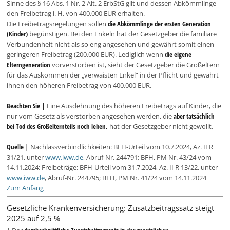
Sinne des § 16 Abs. 1 Nr. 2 Alt. 2 ErbStG gilt und dessen Abkömmlinge
den Freibetrag i. H. von 400.000 EUR erhalten.
Die Freibetragsregelungen sollen
die Abkömmlinge der ersten Generation
(Kinder)
begünstigen. Bei den Enkeln hat der Gesetzgeber die familiäre
Verbundenheit nicht als so eng angesehen und gewährt somit einen
geringeren Freibetrag (200.000 EUR). Lediglich wenn
die eigene
Elterngeneration
vorverstorben ist, sieht der Gesetzgeber die Großeltern
für das Auskommen der „verwaisten Enkel“ in der Pflicht und gewährt
ihnen den höheren Freibetrag von 400.000 EUR.
Beachten Sie |
Eine Ausdehnung des höheren Freibetrags auf Kinder, die
nur vom Gesetz als verstorben angesehen werden, die
aber tatsächlich
bei Tod des Großelternteils noch leben,
hat der Gesetzgeber nicht gewollt.
Quelle |
Nachlassverbindlichkeiten: BFH-Urteil vom 10.7.2024, Az. II R
31/21, unter
www.iww.de
, Abruf-Nr. 244791; BFH, PM Nr. 43/24 vom
14.11.2024; Freibeträge: BFH-Urteil vom 31.7.2024, Az. II R 13/22, unter
www.iww.de
, Abruf-Nr. 244795; BFH, PM Nr. 41/24 vom 14.11.2024
Zum Anfang
Gesetzliche Krankenversicherung: Zusatzbeitragssatz steigt
2025 auf 2,5 %