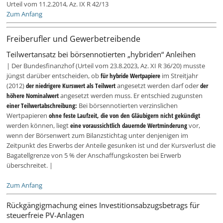
Urteil vom 11.2.2014, Az. IX R 42/13
Zum Anfang
Freiberufler und Gewerbetreibende
Teilwertansatz bei börsennotierten „hybriden“ Anleihen
| Der Bundesfinanzhof (Urteil vom 23.8.2023, Az. XI R 36/20) musste
jüngst darüber entscheiden, ob
für hybride Wertpapiere
im Streitjahr
(2012)
der niedrigere Kurswert als Teilwert
angesetzt werden darf oder
der
höhere Nominalwert
angesetzt werden muss. Er entschied zugunsten
einer Teilwertabschreibung:
Bei börsennotierten verzinslichen
Wertpapieren
ohne feste Laufzeit, die von den Gläubigern nicht gekündigt
werden können, liegt
eine voraussichtlich dauernde Wertminderung
vor,
wenn der Börsenwert zum Bilanzstichtag unter denjenigen im
Zeitpunkt des Erwerbs der Anteile gesunken ist und der Kursverlust die
Bagatellgrenze von 5 % der Anschaffungskosten bei Erwerb
überschreitet. |
Zum Anfang
Rückgängigmachung eines Investitionsabzugsbetrags für
steuerfreie PV-Anlagen