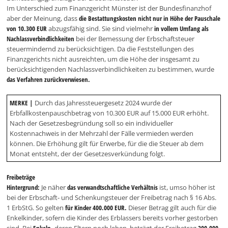
Im Unterschied zum Finanzgericht Münster ist der Bundesfinanzhof
aber der Meinung, dass
die Bestattungskosten nicht nur in Höhe der Pauschale
von 10.300 EUR
abzugsfähig sind. Sie sind vielmehr
in vollem Umfang als
Nachlassverbindlichkeiten
bei der Bemessung der Erbschaftsteuer
steuermindernd zu berücksichtigen. Da die Feststellungen des
Finanzgerichts nicht ausreichten, um die Höhe der insgesamt zu
berücksichtigenden Nachlassverbindlichkeiten zu bestimmen, wurde
das Verfahren zurückverwiesen.
MERKE |
Durch das Jahressteuergesetz 2024 wurde der
Erbfallkostenpauschbetrag von 10.300 EUR auf 15.000 EUR erhöht.
Nach der Gesetzesbegründung soll so ein individueller
Kostennachweis in der Mehrzahl der Fälle vermieden werden
können. Die Erhöhung gilt für Erwerbe, für die die Steuer ab dem
Monat entsteht, der der Gesetzesverkündung folgt.
Freibeträge
Hintergrund:
Je näher
das verwandtschaftliche Verhältnis
ist, umso höher ist
bei der Erbschaft- und Schenkungsteuer der Freibetrag nach § 16 Abs.
1 ErbStG. So gelten
für Kinder 400.000 EUR.
Dieser Betrag gilt auch für die
Enkelkinder, sofern die Kinder des Erblassers bereits vorher gestorben
sind. Bei
Enkeln,
deren Eltern noch leben, beträgt der Freibetrag
200.000