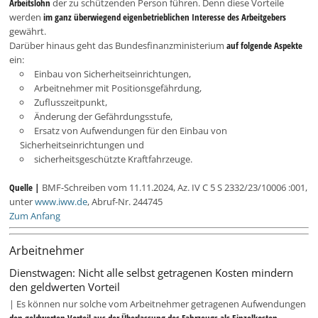
Arbeitslohn
der zu schützenden Person führen. Denn diese Vorteile
werden
im ganz überwiegend eigenbetrieblichen Interesse des Arbeitgebers
gewährt.
Darüber hinaus geht das Bundesfinanzministerium
auf folgende Aspekte
ein:
Einbau von Sicherheitseinrichtungen,
Arbeitnehmer mit Positionsgefährdung,
Zuflusszeitpunkt,
Änderung der Gefährdungsstufe,
Ersatz von Aufwendungen für den Einbau von
Sicherheitseinrichtungen und
sicherheitsgeschützte Kraftfahrzeuge.
Quelle |
BMF-Schreiben vom 11.11.2024, Az. IV C 5 S 2332/23/10006 :001,
unter
www.iww.de
, Abruf-Nr. 244745
Zum Anfang
Arbeitnehmer
Dienstwagen: Nicht alle selbst getragenen Kosten mindern
den geldwerten Vorteil
| Es können nur solche vom Arbeitnehmer getragenen Aufwendungen
den geldwerten Vorteil aus der Überlassung des Fahrzeugs als Einzelkosten