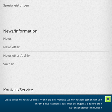
Spezialleistungen
News/Information
News
Newsletter
Newsletter-Archiv
Suchen
Kontakt/Service
Kontakt
✖
Diese Website nutzt Cookies. Wenn Sie die Website weiter nutzen, gehen wir von
Ihrem Einverständnis aus.
Hier gelangen Sie zu unseren
Anfahrt
Datenschutzbestimmungen