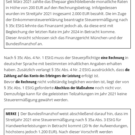
Seit März 2021 zahlte das Ehepaar gleichbleibende monatliche Raten
in Höhe von 200 EUR auf den Rechnungsbetrag. Infolgedessen
wurden im Streitjahr 2021 insgesamt 2.000 EUR bezahlt. Die im Zuge
der Einkommensteuererklärung beantragte Steuerermäßigung nach
§ 35c EStG lehnte das Finanzamt jedoch ab, da diese erst mit
Begleichung der letzten Rate im Jahr 2024 in Betracht komme.
Dieser Ansicht schlossen sich das Finanzgericht München und der
Bundesfinanzhof an.
Nach § 35c Abs. 4 Nr. 1 EStG muss der Steuerpflichtige
eine Rechnung
in
deutscher Sprache mit bestimmten inhaltlichen Angaben erhalten
haben. Zusätzlich verlangt § 35c Abs. 4 Nr. 2 EStG ausdrücklich, dass
die
Zahlung auf das Konto des Erbringers der Leistung
erfolgt ist.
Bevor
die Rechnung
nicht vollständig beglichen worden ist, liegt der von
§ 35c Abs. 1 EStG geforderte
Abschluss der Maßnahme
noch nicht vor.
Demzufolge kann für die geleisteten Teilzahlungen im Jahr 2021 keine
Steuerermäßigung gewährt werden.
MERKE |
Der Bundesfinanzhof weist abschließend darauf hin, dass im
Streitjahr 2021 eine Steuerermäßigung nach § 35a Abs. 3 EStG für
Handwerkerleistungen in Betracht kommt (20 % der Aufwendungen,
höchstens jedoch 1.200 EUR). Nach dieser Vorschrift werden