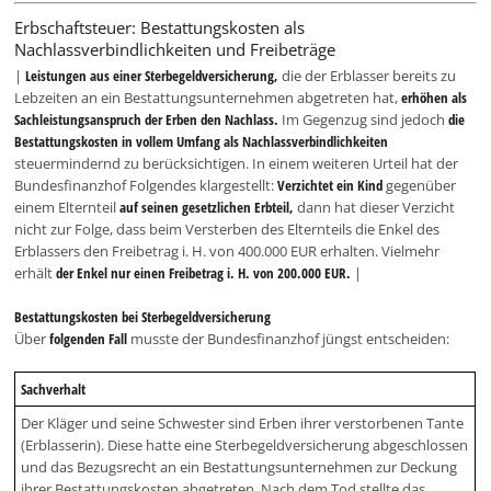
Erbschaftsteuer: Bestattungskosten als
Nachlassverbindlichkeiten und Freibeträge
|
Leistungen aus einer Sterbegeldversicherung,
die der Erblasser bereits zu
Lebzeiten an ein Bestattungsunternehmen abgetreten hat,
erhöhen als
Sachleistungsanspruch der Erben den Nachlass.
Im Gegenzug sind jedoch
die
Bestattungskosten in vollem Umfang als Nachlassverbindlichkeiten
steuermindernd zu berücksichtigen. In einem weiteren Urteil hat der
Bundesfinanzhof Folgendes klargestellt:
Verzichtet ein Kind
gegenüber
einem Elternteil
auf seinen gesetzlichen Erbteil,
dann hat dieser Verzicht
nicht zur Folge, dass beim Versterben des Elternteils die Enkel des
Erblassers den Freibetrag i. H. von 400.000 EUR erhalten. Vielmehr
erhält
der Enkel nur einen Freibetrag i. H. von 200.000 EUR.
|
Bestattungskosten bei Sterbegeldversicherung
Über
folgenden Fall
musste der Bundesfinanzhof jüngst entscheiden:
Sachverhalt
Der Kläger und seine Schwester sind Erben ihrer verstorbenen Tante
(Erblasserin). Diese hatte eine Sterbegeldversicherung abgeschlossen
und das Bezugsrecht an ein Bestattungsunternehmen zur Deckung
ihrer Bestattungskosten abgetreten. Nach dem Tod stellte das