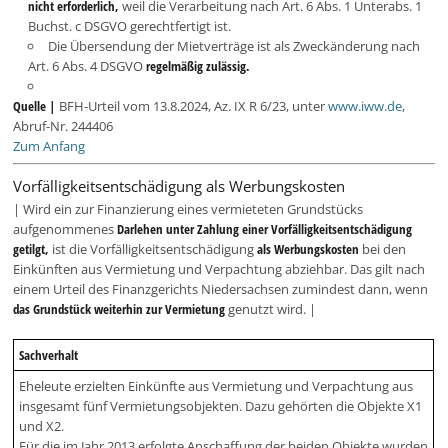
nicht erforderlich,
weil die Verarbeitung nach Art. 6 Abs. 1 Unterabs. 1
Buchst. c DSGVO gerechtfertigt ist.
Die Übersendung der Mietverträge ist als Zweckänderung nach
Art. 6 Abs. 4 DSGVO
regelmäßig zulässig.
Quelle |
BFH-Urteil vom 13.8.2024, Az. IX R 6/23, unter
www.iww.de
,
Abruf-Nr. 244406
Zum Anfang
Vorfälligkeitsentschädigung als Werbungskosten
| Wird ein zur Finanzierung eines vermieteten Grundstücks
aufgenommenes
Darlehen unter Zahlung einer Vorfälligkeitsentschädigung
getilgt,
ist die Vorfälligkeitsentschädigung
als Werbungskosten
bei den
Einkünften aus Vermietung und Verpachtung abziehbar. Das gilt nach
einem Urteil des Finanzgerichts Niedersachsen zumindest dann, wenn
das Grundstück weiterhin zur Vermietung
genutzt wird. |
Sachverhalt
Eheleute erzielten Einkünfte aus Vermietung und Verpachtung aus
insgesamt fünf Vermietungsobjekten. Dazu gehörten die Objekte X1
und X2.
Für die im Jahr 2013 erfolgte Anschaffung der beiden Objekte wurden