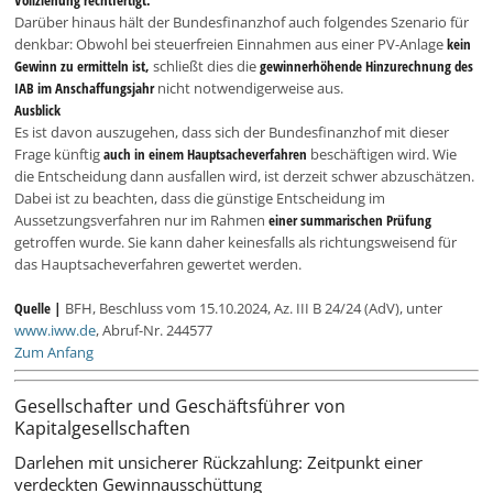
Darüber hinaus hält der Bundesfinanzhof auch folgendes Szenario für
denkbar: Obwohl bei steuerfreien Einnahmen aus einer PV-Anlage
kein
Gewinn zu ermitteln ist,
schließt dies die
gewinnerhöhende Hinzurechnung des
IAB im Anschaffungsjahr
nicht notwendigerweise aus.
Ausblick
Es ist davon auszugehen, dass sich der Bundesfinanzhof mit dieser
Frage künftig
auch in einem Hauptsacheverfahren
beschäftigen wird. Wie
die Entscheidung dann ausfallen wird, ist derzeit schwer abzuschätzen.
Dabei ist zu beachten, dass die günstige Entscheidung im
Aussetzungsverfahren nur im Rahmen
einer summarischen Prüfung
getroffen wurde. Sie kann daher keinesfalls als richtungsweisend für
das Hauptsacheverfahren gewertet werden.
Quelle |
BFH, Beschluss vom 15.10.2024, Az. III B 24/24 (AdV), unter
www.iww.de
, Abruf-Nr. 244577
Zum Anfang
Gesellschafter und Geschäftsführer von
Kapitalgesellschaften
Darlehen mit unsicherer Rückzahlung: Zeitpunkt einer
verdeckten Gewinnausschüttung