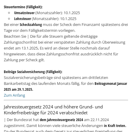
Steuertermine (Fälligkeit):
Umsatzsteuer
(Monatszahler): 10.1.2025
Lohnsteuer
(Monatszahler): 10.1.2025
Bei einer
Scheckzahlung
muss der Scheck dem Finanzamt spätestens drei
Tage vor dem Fälligkeitstermin vorliegen.
Beachten Sie | Die für alle Steuern geltende dreitägige
Zahlungsschonfrist bei einer verspäteten Zahlung durch Überweisung
endet am 13.1.2025
.
Es wird an dieser Stelle nochmals darauf
hingewiesen, dass diese Zahlungsschonfrist ausdrücklich nicht für
Zahlung per Scheck gilt.
Beiträge Sozialversicherung (Fälligkeit):
Sozialversicherungsbeiträge sind spätestens am drittletzten
Bankarbeitstag des laufenden Monats fällig, für den
Beitragsmonat Januar
2025 am 29.1.2025.
Zum Anfang
Jahressteuergesetz 2024 und höhere Grund- und
Kinderfreibeträge für 2024 verabschiedet
| Der Bundesrat hat
dem Jahressteuergesetz 2024
am 22.11.2024
zugestimmt. Damit können viele steuerliche Änderungen
in Kraft treten.
Da der Bundesrat auch dem Gesetz zur steuerlichen Freistellung des