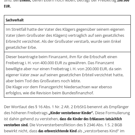
EUR.
Sachverhalt
Im Streitfall hatte der Vater des Klägers gegenüber seinem eigenen
Vater (dem Großvater des Klägers) vertraglich auf sein gesetzliches
Erbrecht verzichtet. Als der Großvater verstarb, wurde sein Enkel
gesetzlicher Erbe.
Dieser beantragte beim Finanzamt, ihm für die Erbschaft einen
Freibetrag i. H. von 400.000 EUR zu gewähren. Das Finanzamt
bewilligte aber nur einen Freibetrag i. H. von 200.000 EUR, da sein
eigener Vater zwar auf seinen gesetzlichen Erbteil verzichtet hatte,
aber beim Tod des Großvaters noch lebte.
Die Klage vor dem Finanzgericht Niedersachsen war ebenso
erfolglos, wie die Revision beim Bundesfinanzhof.
Der Wortlaut des § 16 Abs. 1 Nr. 2 Alt. 2 ErbStG benennt als Empfänger
des höheren Freibetrags
„Kinder verstorbener Kinder“.
Diese Formulierung
ist dahin gehend zu verstehen,
dass die Kinder des Erblassers tatsächlich
verstorben sind.
Die Vorversterbensfiktion des § 2346 Abs. 1 S. 2 BGB
bewirkt nicht, dass
das erbverzichtende Kind
als „verstorbenes Kind“ im