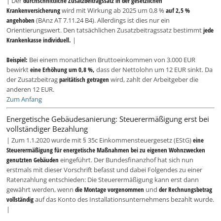
| Der
durchschnittliche Zusatzbeitragssatz in der gesetzlichen
Krankenversicherung
wird mit Wirkung ab 2025 um 0,8 %
auf 2,5 %
angehoben
(BAnz AT 7.11.24 B4). Allerdings ist dies nur ein
Orientierungswert. Den tatsächlichen Zusatzbeitragssatz bestimmt
jede
Krankenkasse individuell.
|
Beispiel:
Bei einem monatlichen Bruttoeinkommen von 3.000 EUR
bewirkt
eine Erhöhung um 0,8 %,
dass der Nettolohn um 12 EUR sinkt. Da
der Zusatzbeitrag
paritätisch getragen
wird, zahlt der Arbeitgeber die
anderen 12 EUR.
Zum Anfang
Energetische Gebäudesanierung: Steuerermäßigung erst bei
vollständiger Bezahlung
| Zum 1.1.2020 wurde mit § 35c Einkommensteuergesetz (EStG)
eine
Steuerermäßigung für energetische Maßnahmen bei zu eigenen Wohnzwecken
genutzten Gebäuden
eingeführt. Der Bundesfinanzhof hat sich nun
erstmals mit dieser Vorschrift befasst und dabei Folgendes zu einer
Ratenzahlung entschieden: Die Steuerermäßigung kann erst dann
gewährt werden, wenn
die Montage vorgenommen
und
der Rechnungsbetrag
vollständig
auf das Konto des Installationsunternehmens bezahlt wurde.
|