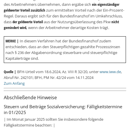
des Arbeitnehmers übernehmen, dann ergäbe sich
ein eigenständiger
geldwerter Vorteil
zusätzlich
zum ermittelten Vorteil nach der Ein-Prozent-
Regel. Daraus ergibt sich für den Bundesfinanzhof im Umkehrschluss,
dass
der geldwerte Vorteil
aus der Nutzungsüberlassung des Pkw
nicht
gemindert wird,
wenn der Arbeitnehmer derartige Kosten trägt.
MERKE |
In diesem Verfahren hat der Bundesfinanzhof zudem
entschieden, dass an den Steuerpflichtigen gezahlte Prozesszinsen
nach § 236 der Abgabenordnung steuerbare und steuerpflichtige
Kapitalerträge sind.
Quelle |
BFH-Urteil vom 18.6.2024, Az. VIII R 32/20, unter
www.iww.de
,
Abruf-Nr. 242101; BFH, PM Nr. 42/24 vom 14.11.2024
Zum Anfang
Abschließende Hinweise
Steuern und Beiträge Sozialversicherung: Fälligkeitstermine
in 01/2025
| Im Monat Januar 2025 sollten Sie insbesondere folgende
Fälligkeitstermine beachten: |