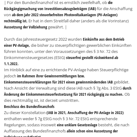
| Für den Bundesfinanzhof ist es ernstlich zweifelhaft, ob
die
Rückgängigmachung von Investitionsabzugsbeträgen (IAB)
für die Anschaffung
von
ab dem Jahr 2022 steuerbefreiten Photovoltaikanlagen (PV-Anlagen)
rechtmäßig ist.
Er hat in dem Streitfall daher (anders als die Vorinstanz)
Aussetzung der Vollziehung
gewährt. |
Durch das Jahressteuergesetz 2022 wurden
Einkünfte aus dem Betrieb
einer PV-Anlage,
die bisher zu steuerpflichtigen gewerblichen Einkünften
führen konnten, unter den Voraussetzungen des § 3 Nr. 72 des
Einkommensteuergesetzes (EStG)
steuerfrei gestellt
rückwirkend ab
1.1.2022.
Im Hinblick auf eine zu errichtende PV-Anlage haben Steuerpflichtige
jedoch
im Rahmen ihrer Gewinnermittlungen bzw.
Einkommensteuererklärungen für 2021 einen gewinnmindernden IAB
gebildet.
Nach Ansicht der Verwaltung sind diese IAB nach § 7g Abs. 3 EStG
durch
Änderung der Einkommensteuerfestsetzung für 2021 rückgängig zu machen.
Ob
dies rechtmäßig ist, ist derzeit umstritten.
Beschluss des Bundesfinanzhofs
Zu dieser Konstellation
(IAB in 2021, Anschaffung der PV-Anlage in 2022)
enthalten weder § 7g EStG noch § 3 Nr. 72 EStG entsprechende
Regelungen, sodass insoweit
eine unklare Gesetzeslage
besteht, die nach
Auffassung des Bundesfinanzhofs
allein schon eine Aussetzung der
Vollziehung rechtfertigt.