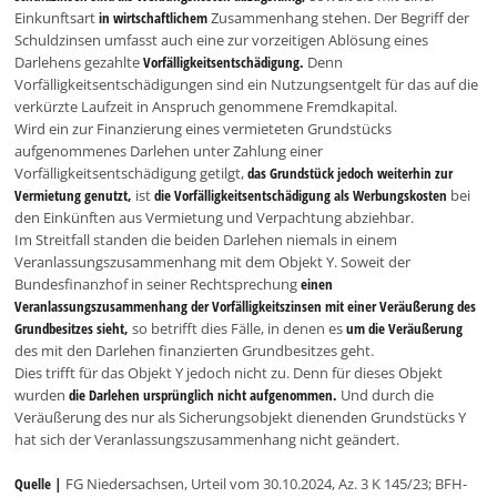
Einkunftsart
in wirtschaftlichem
Zusammenhang stehen. Der Begriff der
Schuldzinsen umfasst auch eine zur vorzeitigen Ablösung eines
Darlehens gezahlte
Vorfälligkeitsentschädigung.
Denn
Vorfälligkeitsentschädigungen sind ein Nutzungsentgelt für das auf die
verkürzte Laufzeit in Anspruch genommene Fremdkapital.
Wird ein zur Finanzierung eines vermieteten Grundstücks
aufgenommenes Darlehen unter Zahlung einer
Vorfälligkeitsentschädigung getilgt,
das Grundstück jedoch weiterhin zur
Vermietung genutzt,
ist
die Vorfälligkeitsentschädigung als Werbungskosten
bei
den Einkünften aus Vermietung und Verpachtung abziehbar.
Im Streitfall standen die beiden Darlehen niemals in einem
Veranlassungszusammenhang mit dem Objekt Y. Soweit der
Bundesfinanzhof in seiner Rechtsprechung
einen
Veranlassungszusammenhang der Vorfälligkeitszinsen mit einer Veräußerung des
Grundbesitzes sieht,
so betrifft dies Fälle, in denen es
um die Veräußerung
des mit den Darlehen finanzierten Grundbesitzes geht.
Dies trifft für das Objekt Y jedoch nicht zu. Denn für dieses Objekt
wurden
die Darlehen ursprünglich nicht aufgenommen.
Und durch die
Veräußerung des nur als Sicherungsobjekt dienenden Grundstücks Y
hat sich der Veranlassungszusammenhang nicht geändert.
Quelle |
FG Niedersachsen, Urteil vom 30.10.2024, Az. 3 K 145/23; BFH-