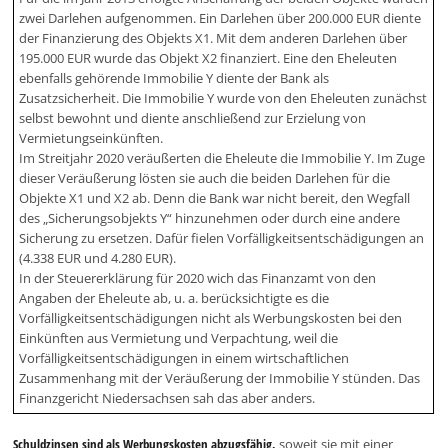
zwei Darlehen aufgenommen. Ein Darlehen über 200.000 EUR diente
der Finanzierung des Objekts X1. Mit dem anderen Darlehen über
195.000 EUR wurde das Objekt X2 finanziert. Eine den Eheleuten
ebenfalls gehörende Immobilie Y diente der Bank als
Zusatzsicherheit. Die Immobilie Y wurde von den Eheleuten zunächst
selbst bewohnt und diente anschließend zur Erzielung von
Vermietungseinkünften.
Im Streitjahr 2020 veräußerten die Eheleute die Immobilie Y. Im Zuge
dieser Veräußerung lösten sie auch die beiden Darlehen für die
Objekte X1 und X2 ab. Denn die Bank war nicht bereit, den Wegfall
des „Sicherungsobjekts Y“ hinzunehmen oder durch eine andere
Sicherung zu ersetzen. Dafür fielen Vorfälligkeitsentschädigungen an
(4.338 EUR und 4.280 EUR).
In der Steuererklärung für 2020 wich das Finanzamt von den
Angaben der Eheleute ab, u. a. berücksichtigte es die
Vorfälligkeitsentschädigungen nicht als Werbungskosten bei den
Einkünften aus Vermietung und Verpachtung, weil die
Vorfälligkeitsentschädigungen in einem wirtschaftlichen
Zusammenhang mit der Veräußerung der Immobilie Y stünden. Das
Finanzgericht Niedersachsen sah das aber anders.
Schuldzinsen sind als Werbungskosten abzugsfähig,
soweit sie mit einer