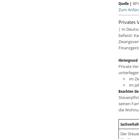
Quelle |
BFH
Zum Anfan
Privates
| In Deuts
befasst: Ka
Zwangsvers
Finanzgerich
Hintergrund
Private Ve
unterliege
im Z
im J
Beachten Si
Steuerpfli
seinen Fam
die Wohn
Sachverhalt
Der Steue