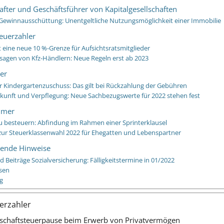
after und Geschäftsführer von Kapitalgesellschaften
Gewinnausschüttung: Unentgeltliche Nutzungsmöglichkeit einer Immobilie
euerzahler
t eine neue 10 %-Grenze für Aufsichtsratsmitglieder
sagen von Kfz-Händlern: Neue Regeln erst ab 2023
er
er Kindergartenzuschuss: Das gilt bei Rückzahlung der Gebühren
rkunft und Verpflegung: Neue Sachbezugswerte für 2022 stehen fest
hmer
u besteuern: Abfindung im Rahmen einer Sprinterklausel
zur Steuerklassenwahl 2022 für Ehegatten und Lebenspartner
ßende Hinweise
 Beiträge Sozialversicherung: Fälligkeitstermine in 01/2022
sen
g
uerzahler
bschaftsteuerpause beim Erwerb von Privatvermögen