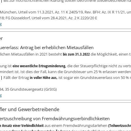
e |
Bis zur höchstrichterlichen Klärung sollten betroffene Steuerbescheide n
München, Urteil vom 11.3.2021, Az. 11 K 2405/19, Rev. BFH: Az. IX R 11/21, u
/18; FG Düsseldorf, Urteil vom 28.4.2021, Az. 2 K 2220/20 E
g
er
ererlass: Antrag bei erheblichen Mietausfällen
lichen Mietausfällen in 2021 besteht
bis zum 31.3.2022
die Möglichkeit, einen 
ung ist
eine wesentliche Ertragsminderung,
die der Steuerpflichtige nicht zu vert
indert ist. Ist dies der Fall, kann die Grundsteuer um 25 % erlassen werden
e |
Fällt der Ertrag
in voller Höhe aus,
ist sogar ein Grundsteuererlass von 50 % 
34, 35 Grundsteuergesetz (GrStG)
g
fler und Gewerbetreibende
wertzuschreibung von Fremdwährungsverbindlichkeiten
 Ansatz einer Verbindlichkeit
aus einem Fremdwährungsdarlehen
(Teilwertzusch