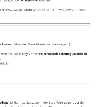
ach Möglichkeit
offengehalten
werden.
nter
www.iww.de
, Abruf-Nr. 223935; BFH-Urteil vom 23.7.2019,
teilweisen Erlass der Grundsteuer zu beantragen. |
reten hat. Diese liegt vor, wenn
der normale Rohertrag um mehr als
.
möglich.
reibung)
ist dann zulässig, wenn der Euro-Wert gegenüber der