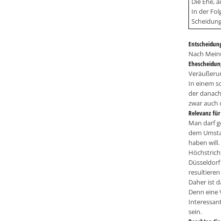
Die Ehe, 
In der Fol
Scheidung
Entscheidun
Nach Meinu
Ehescheidun
Veräußerun
In einem s
der danach
zwar auch 
Relevanz für 
Man darf g
dem Umsta
haben will.
Höchstricht
Düsseldorf
resultiere
Daher ist 
Denn eine 
Interessan
sein.