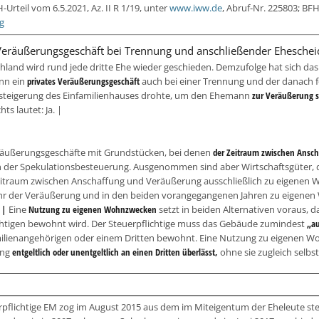
-Urteil vom 6.5.2021, Az. II R 1/19, unter
www.iww.de
, Abruf-Nr. 225803; BF
g
 Veräußerungsgeschäft bei Trennung und anschließender Ehesche
chland wird rund jede dritte Ehe wieder geschieden. Demzufolge hat sich da
nn ein
privates Veräußerungsgeschäft
auch bei einer Trennung und der danach 
teigerung des Einfamilienhauses drohte, um den Ehemann
zur Veräußerung s
ts lautet: Ja. |
räußerungsgeschäfte mit Grundstücken, bei denen
der Zeitraum zwischen Ansch
n der Spekulationsbesteuerung. Ausgenommen sind aber Wirtschaftsgüter, 
eitraum zwischen Anschaffung und Veräußerung ausschließlich zu eigene
ahr der Veräußerung und in den beiden vorangegangenen Jahren zu eigen
e |
Eine
Nutzung zu eigenen Wohnzwecken
setzt in beiden Alternativen voraus,
chtigen bewohnt wird. Der Steuerpflichtige muss das Gebäude zumindest
„au
ilienangehörigen oder einem Dritten bewohnt. Eine Nutzung zu eigenen Woh
ung
entgeltlich oder unentgeltlich an einen Dritten überlässt,
ohne sie zugleich selb
rpflichtige EM zog im August 2015 aus dem im Miteigentum der Eheleute st