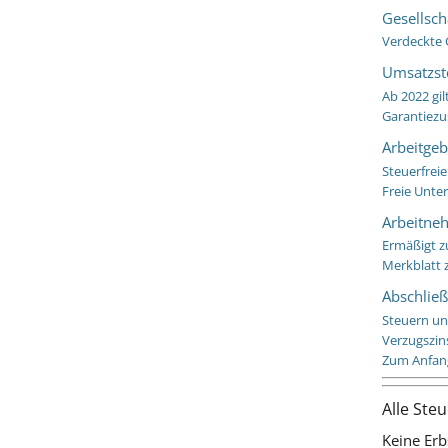
Gesellsch
Verdeckte 
Umsatzst
Ab 2022 gil
Garantiezu
Arbeitgeb
Steuerfrei
Freie Unte
Arbeitne
Ermäßigt z
Merkblatt 
Abschlie
Steuern und
Verzugszin
Zum Anfan
Alle Ste
Keine Er