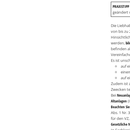
PRAXISTIPP
geändert 
Die Liebhab
von bis zu 
Hinsichtlic
werden,
bil
befinden a
Vereinfachu
Es ist unsc
auf 
eine
auf 
Zudem ist 
Zwecken te
Bei
Neuanla
Altanlagen
(
Beachten Si
Abs. 1 Nr. 
für den VZ,
Gesetzliche 