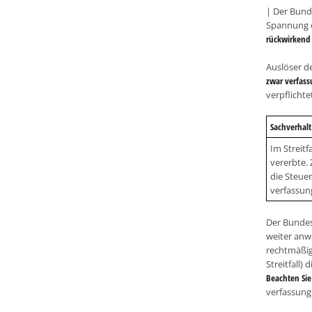
| Der Bund
Spannung e
rückwirkend
Auslöser de
zwar verfass
verpflichte
Sachverhalt
Im Streitf
vererbte.
die Steuer
verfassun
Der Bundes
weiter anw
rechtmäßig
Streitfall
Beachten Si
verfassungs