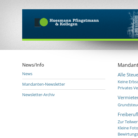
News/Info
Mandant
News
Alle Steu
Keine Erbs
Mandanten-Newsletter
Privates V
Newsletter-Archiv
Vermiete
Grundsteue
Freiberu
Zur Teilwe
Kleine Fot
Bewirtungsk