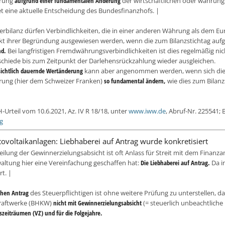
rung
aufgrund einer fundamentalen Änderung
der wirtschaftlichen oder währun
tet eine aktuelle Entscheidung des Bundesfinanzhofs. |
erbilanz dürfen Verbindlichkeiten, die in einer anderen Währung als dem Eur
kt ihrer Begründung ausgewiesen werden, wenn die zum Bilanzstichtag au
nd.
Bei langfristigen Fremdwährungsverbindlichkeiten ist dies regelmäßig ni
chiede bis zum Zeitpunkt der Darlehensrückzahlung wieder ausgleichen.
sichtlich dauernde Wertänderung
kann aber angenommen werden, wenn sich di
ung (hier dem Schweizer Franken)
so fundamental ändern,
wie dies zum Bilan
-Urteil vom 10.6.2021, Az. IV R 18/18, unter
www.iww.de
, Abruf-Nr. 225541;
g
tovoltaikanlagen: Liebhaberei auf Antrag wurde konkretisiert
eilung der Gewinnerzielungsabsicht ist oft Anlass für Streit mit dem Finanzam
altung hier eine Vereinfachung geschaffen hat:
Die Liebhaberei auf Antrag.
Da i
rt. |
ichen Antrag
des Steuerpflichtigen ist ohne weitere Prüfung zu unterstellen, d
kraftwerke (BHKW)
nicht mit Gewinnerzielungsabsicht
(= steuerlich unbeachtliche
zeiträumen (VZ) und für die Folgejahre.