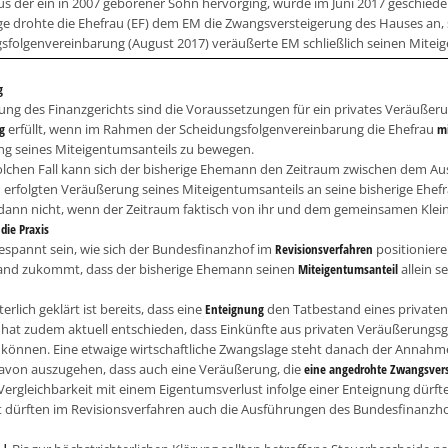
aus der ein in 2007 geborener Sohn hervorging, wurde im Juni 2017 geschiede
ge drohte die Ehefrau (EF) dem EM die Zwangsversteigerung des Hauses an, s
sfolgenvereinbarung (August 2017) veräußerte EM schließlich seinen Miteig
g
ng des Finanzgerichts sind die Voraussetzungen für ein privates Veräußer
g
erfüllt, wenn im Rahmen der Scheidungsfolgenvereinbarung die Ehefrau
mi
g seines Miteigentumsanteils zu bewegen.
olchen Fall kann sich der bisherige Ehemann den Zeitraum zwischen dem A
 erfolgten Veräußerung seines Miteigentumsanteils an seine bisherige Ehef
dann nicht, wenn der Zeitraum faktisch von ihr und dem gemeinsamen Klein
die Praxis
espannt sein, wie sich der Bundesfinanzhof im
Revisionsverfahren
positioniere
nd zukommt, dass der bisherige Ehemann seinen
Miteigentumsanteil
allein s
erlich geklärt ist bereits, dass eine
Enteignung
den Tatbestand eines privaten 
 hat zudem aktuell entschieden, dass Einkünfte aus privaten Veräußerungs
n können. Eine etwaige wirtschaftliche Zwangslage steht danach der Annahme 
davon auszugehen, dass auch eine Veräußerung, die
eine angedrohte Zwangsver
Vergleichbarkeit mit einem Eigentumsverlust infolge einer Enteignung dürfte
t dürften im Revisionsverfahren auch die Ausführungen des Bundesfinan