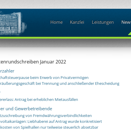
Home
Kanzlei
Leistungen
News
enrundschreiben Januar 2022
erzahler
chaftsteuerpause beim Erwerb von Privatvermögen
eräußerungsgeschäft bei Trennung und anschließender Ehescheidung
r
rerlass: Antrag bei erheblichen Mietausfällen
fler und Gewerbetreibende
rtzuschreibung von Fremdwährungsverbindlichkeiten
ovoltaikanlagen: Liebhaberei auf Antrag wurde konkretisiert
osten von Spielhallen nur teilweise steuerlich absetzbar