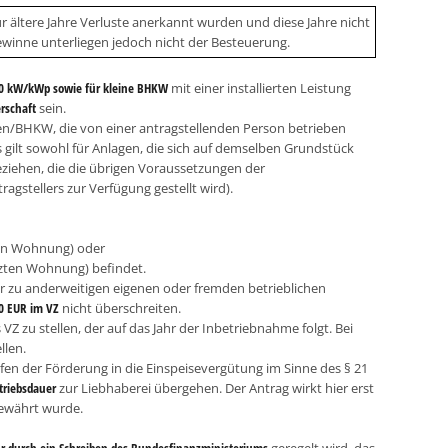
r ältere Jahre Verluste anerkannt wurden und diese Jahre nicht
ewinne unterliegen jedoch nicht der Besteuerung.
10 kW/kWp sowie für kleine BHKW
mit einer installierten Leistung
rschaft
sein.
gen/BHKW, die von einer antragstellenden Person betrieben
 gilt sowohl für Anlagen, die sich auf demselben Grundstück
ziehen, die die übrigen Voraussetzungen der
agstellers zur Verfügung gestellt wird).
ten Wohnung) oder
zten Wohnung) befindet.
 zu anderweitigen eigenen oder fremden betrieblichen
0 EUR im VZ
nicht überschreiten.
Z zu stellen, der auf das Jahr der Inbetriebnahme folgt. Bei
llen.
en der Förderung in die Einspeisevergütung im Sinne des § 21
triebsdauer
zur Liebhaberei übergehen. Der Antrag wirkt hier erst
 gewährt wurde.