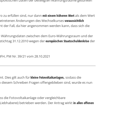
gspolitischen Daten der beteiligten Währungsräume gesunken
o zu erfüllen sind, nur dann
mit einem höheren Wert
als dem Wert
fgetretenen Änderungen des Wechselkurses
voraussichtlich
cht der Fall, da hier angenommen werden kann, dass sich die
e Währungsdaten zwischen dem Euro-Währungsraum und der
zstichtag 31.12.2010 wegen der
europäischen Staatsschuldenkrise
der
 BFH, PM Nr. 39/21 vom 28.10.2021
t. Dies gilt auch für
kleine Fotovoltaikanlagen,
sodass die
n diesem Schreiben Fragen offengeblieben sind, wurde es nun
ass die Fotovoltaikanlage oder vergleichbare
 Liebhaberei) betrieben werden. Der Antrag wirkt
in allen offenen