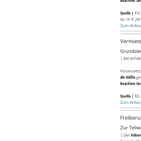
Beachten Si
Quelle |
FG 
Az. IX R 28
Zum Anfan
Vermiet
Grundsteu
| Bei erheb
Voraussetz
die Hälfte
gem
Beachten Si
Quelle |
§§ 
Zum Anfan
Freiberu
Zur Teil
| Der
höhere