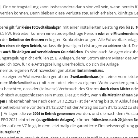
 |
Eine Antragstellung kann insbesondere dann sinnvoll sein, wenn bereits fü
werden können. Dann bleiben diese Verluste steuerlich erhalten, künftige G
erei gilt für
kleine Fotovoltaikanlagen
mit einer installierten Leistung
von bis zu 
2,5 kW. Betreiber können eine steuerpflichtige Person
oder eine Mitunternehme
h der
Definition der Grenzen
erfolgten Konkretisierungen: Alle Fotovoltaikanla
den einen einzigen Betrieb,
sodass die jeweiligen Leistungen
zu addieren
sind. Das
ls
auch für Anlagen auf verschiedenen Grundstücken.
Es sind auch Anlagen einzube
ngsregelung nicht erfüllen (z. B. Anlagen, deren Strom einem Mieter des Antr
hädlich bzw. für die Antragstellung unerheblich, ob sich die Anlage
einem zu eigenen Wohnzwecken genutzten
Einfamilienhaus,
m zu eigenen Wohnzwecken genutzten
Zweifamilienhaus
(mit einer vermiete
einem
Mehrfamilienhaus
(mit zumindest einer zu eigenen Wohnzwecken genut
zu beachten, dass der (teilweise) Verbrauch des Stroms
durch einen Mieter
oder
chnisch ausgeschlossen sein muss. Dies gilt nicht, wenn
die Mieteinnahmen 52
gen
(Inbetriebnahme nach dem 31.12.2021) ist der Antrag bis zum Ablauf des V
Inbetriebnahme vor dem 31.12.2021) ist der Antrag bis zum 31.12.2022 zu ste
e |
Anlagen, die
vor 2004 in Betrieb genommen
wurden, und die nach dem Auslauf
3 EEG 2021 eintreten
(ausgeförderte Anlagen),
können
frühestens nach 20 Jahren Be
 der auf den VZ folgt, in dem letztmalig die garantierte Einspeisevergütung
Neuregelung?