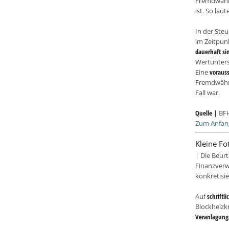
Fremdwäh
ist. So lau
In der Steu
im Zeitpun
dauerhaft si
Wertunters
Eine
voraus
Fremdwähr
Fall war.
Quelle |
BFH
Zum Anfan
Kleine Fo
| Die Beurt
Finanzverw
konkretisie
Auf
schriftl
Blockheiz
Veranlagungs