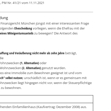
H, PM Nr. 41/21 vom 11.11.2021
idung
s Finanzgericht München jüngst mit einer interessanten Frage
folgenden
Ehescheidung
vorliegen, wenn die Ehefrau mit der
eines Miteigentumsanteils
zu bewegen? Die Antwort des
affung und Veräußerung nicht mehr als zehn Jahre
beträgt,
die
n Wohnzwecken
(1. Alternative)
oder
en Wohnzwecken
(2. Alternative)
genutzt wurden.
 dass eine Immobilie zum Bewohnen geeignet ist und vom
ch” selbst nutzen;
unschädlich ist, wenn er es gemeinsam mit
nzwecken liegt hingegen nicht vor, wenn der Steuerpflichtige
st zu bewohnen.
ehenden Einfamilienhaus (Kaufvertrag: Dezember 2008) aus.