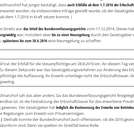
esfinanzhof hat jüngst bestätigt, dass
auch Erbfälle ab dem 1.7.2016 der Erbschaft
rwartet worden, da insbesondere infrage gestellt wurde, ob der Gesetzg
ab dem 1.7.2016 in Kraft setzen konnte. |
s Streits war
das Urteil des Bundesverfassungsgerichts
vom 17.12.2014. Dieses hat
ungswidrig
war, trotzdem aber
bis zu einer Neuregelung
durch den Gesetzgeber 
t,
spätestens bis zum 30.6.2016
eine Neuregelung zu schaffen.
all trat der Erbfall für die Steuerpflichtige am 28.8.2016 ein. An diesem Tag v
 Zu diesem Zeitpunkt war das Gesetzgebungsverfahren zur Änderung des Erb
pflichtige die Auffassung, ihr Erwerb unterliege nicht der Erbschaftsteuer,
gswidrig.
finanzhof sah das aber anders. Da das Bundesverfassungsgericht festgelegt 
endbar ist, ist die Festsetzung der Erbschaftsteuer für das erworbene Pr
 gewesen. Der Gesetzgeber hat
lediglich die Besteuerung des Erwerbs von Betrieb
) die Regelungen zum Erwerb von Privatvermögen.
e |
Deshalb konnte der Bundesfinanzhof auch offenlassen, ob die 2016 geä
konform sind. Denn sie spielten im Streitfall keine Rolle.